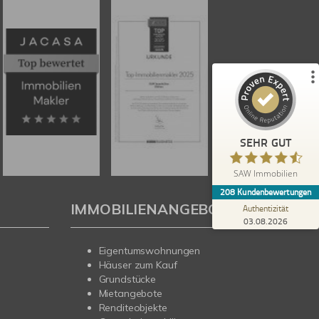
%
100
SEHR GUT
Empfehlungen auf
ProvenExpert.com
5,00
/
4,67
179
29
4
Bewertungen von
Bewertungen auf
anderen Quellen
ProvenExpert.com
Blick aufs ProvenExpert-Profil werfen
SEHR GUT
Heidi B.
5,00
SAW Immobilien
Schneller und professioneller Kundenservice
208
Kundenbewertungen
bei SAW. Gute, fachkundige Beratung. Es hat
IMMOBILIENANGEBOTE
alles wie abgesproch...
Authentizität
03.08.2026
Eigentumswohnungen
Häuser zum Kauf
Grundstücke
Mietangebote
Renditeobjekte