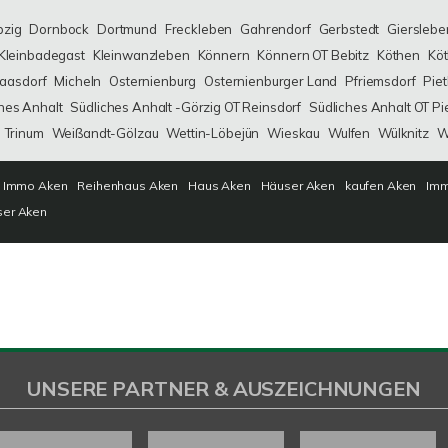
bzig
Dornbock
Dortmund
Freckleben
Gahrendorf
Gerbstedt
Gierslebe
Kleinbadegast
Kleinwanzleben
Könnern
Könnern OT Bebitz
Köthen
Köt
aasdorf
Micheln
Osternienburg
Osternienburger Land
Pfriemsdorf
Pie
hes Anhalt
Südliches Anhalt -Görzig OT Reinsdorf
Südliches Anhalt OT Pi
Trinum
Weißandt-Gölzau
Wettin-Löbejün
Wieskau
Wulfen
Wülknitz
W
Immo Aken
Reihenhaus Aken
Haus Aken
Häuser Aken
kaufen Aken
Imm
ser Aken
UNSERE PARTNER & AUSZEICHNUNGEN