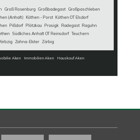
n
Groß Rosenburg
Großbadegast
Großpaschleben
hen (Anhalt)
Köthen - Porst
Köthen OT Elsdorf
then
Pißdorf
Plötzkau
Prosigk
Radegast
Raguhn
ethen
Südliches Anhalt OT Reinsdorf
Teuchern
örbzig
Zahna-Elster
Zörbig
obilie Aken
Immobilien Aken
Hauskauf Aken
Kundenbewertungen und Erfahrungen zu
SAW Immobilien