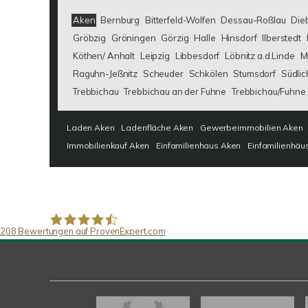
Aken
Bernburg
Bitterfeld-Wolfen
Dessau-Roßlau
Die
Gröbzig
Gröningen
Görzig
Halle
Hinsdorf
Ilberstedt
Köthen/ Anhalt
Leipzig
Libbesdorf
Löbnitz a.d.Linde
M
Raguhn-Jeßnitz
Scheuder
Schkölen
Stumsdorf
Südlic
Trebbichau
Trebbichau an der Fuhne
Trebbichau/Fuhne
Laden Aken
Ladenfläche Aken
Gewerbeimmobilien Aken
Immobilienkauf Aken
Einfamilienhaus Aken
Einfamilienhäu
208
Bewertungen auf ProvenExpert.com
SAW Immobilien