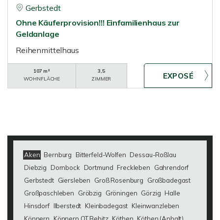
Gerbstedt
Ohne Käuferprovision!!! Einfamilienhaus zur
Geldanlage
Reihenmittelhaus
107 m²
3,5
WOHNFLÄCHE
ZIMMER
Aken
Bernburg
Bitterfeld-Wolfen
Dessau-Roßlau
Diebzig
Dornbock
Dortmund
Freckleben
Gahrendorf
Gerbstedt
Giersleben
Groß Rosenburg
Großbadegast
Großpaschleben
Gröbzig
Gröningen
Görzig
Halle
Hinsdorf
Ilberstedt
Kleinbadegast
Kleinwanzleben
Könnern
Könnern OT Bebitz
Köthen
Köthen (Anhalt)