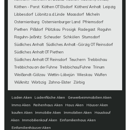
Köthen - Porst
Köthen OT Elsdorf
Köthen/ Anhalt
Leipzig
Libbesdorf
Löbnitz a.d.Linde
Maasdorf
Micheln
Osternienburg
Osternienburger Land
Pfriemsdorf
Piethen
Pißdorf
Plötzkau
Prosigk
Radegast
Raguhn
Raguhn-Jeßnitz
Scheuder
Schkölen
Stumsdorf
Südliches Anhalt
Südliches Anhalt -Görzig OT Reinsdorf
Südliches Anhalt OT Piethen
Südliches Anhalt OT Reinsdorf
Teuchern
Trebbichau
Trebbichau an der Fuhne
Trebbichau/Fuhne
Trinum
Weißandt-Gölzau
Wettin-Löbejün
Wieskau
Wulfen
Wülknitz
Wörbzig
Zahna-Elster
Zörbig
Laden Aken
Ladenfläche Aken
Gewerbeimmobilien Aken
Immo Aken
Reihenhaus Aken
Haus Aken
Häuser Aken
kaufen Aken
Immobilie Aken
Immobilien Aken
Hauskauf
Aken
Immobilienkauf Aken
Einfamilienhaus Aken
Einfamilienhäuser Aken