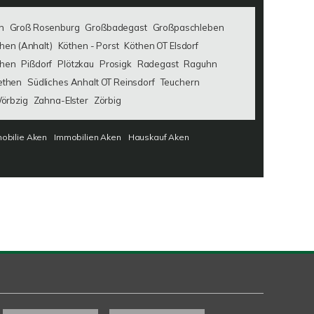
n
Groß Rosenburg
Großbadegast
Großpaschleben
hen (Anhalt)
Köthen - Porst
Köthen OT Elsdorf
then
Pißdorf
Plötzkau
Prosigk
Radegast
Raguhn
ethen
Südliches Anhalt OT Reinsdorf
Teuchern
örbzig
Zahna-Elster
Zörbig
obilie Aken
Immobilien Aken
Hauskauf Aken
Kundenbewertungen und Erfahrungen zu
SAW Immobilien