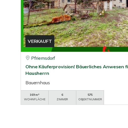
VERKAUFT
Pfriemsdorf
Ohne Käuferprovision! Bäuerliches Anwesen f
Hausherrn
Bauernhaus
169 m²
6
575
WOHNFLÄCHE
ZIMMER
OBJEKTNUMMER