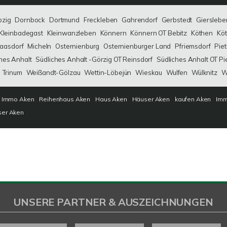
bzig
Dornbock
Dortmund
Freckleben
Gahrendorf
Gerbstedt
Gierslebe
Kleinbadegast
Kleinwanzleben
Könnern
Könnern OT Bebitz
Köthen
Köt
aasdorf
Micheln
Osternienburg
Osternienburger Land
Pfriemsdorf
Pie
hes Anhalt
Südliches Anhalt -Görzig OT Reinsdorf
Südliches Anhalt OT Pi
Trinum
Weißandt-Gölzau
Wettin-Löbejün
Wieskau
Wulfen
Wülknitz
W
Immo Aken
Reihenhaus Aken
Haus Aken
Häuser Aken
kaufen Aken
Imm
ser Aken
UNSERE PARTNER & AUSZEICHNUNGEN