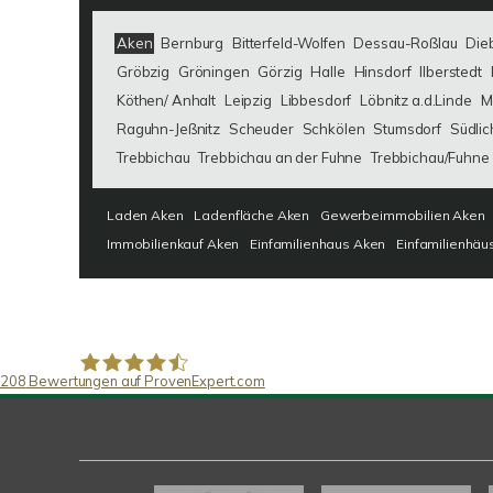
Aken
Bernburg
Bitterfeld-Wolfen
Dessau-Roßlau
Die
Gröbzig
Gröningen
Görzig
Halle
Hinsdorf
Ilberstedt
Köthen/ Anhalt
Leipzig
Libbesdorf
Löbnitz a.d.Linde
M
Raguhn-Jeßnitz
Scheuder
Schkölen
Stumsdorf
Südlic
Trebbichau
Trebbichau an der Fuhne
Trebbichau/Fuhne
Laden Aken
Ladenfläche Aken
Gewerbeimmobilien Aken
Immobilienkauf Aken
Einfamilienhaus Aken
Einfamilienhäu
208
Bewertungen auf ProvenExpert.com
SAW Immobilien