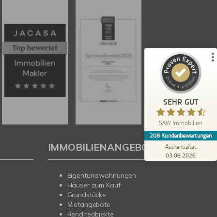
%
100
SEHR GUT
Empfehlungen auf
ProvenExpert.com
5,00
/
4,67
179
29
4
Bewertungen von
Bewertungen auf
anderen Quellen
ProvenExpert.com
Blick aufs ProvenExpert-Profil werfen
SEHR GUT
Heidi B.
5,00
SAW Immobilien
Schneller und professioneller Kundenservice
208
Kundenbewertungen
bei SAW. Gute, fachkundige Beratung. Es hat
IMMOBILIENANGEBOTE
alles wie abgesproch...
Authentizität
03.08.2026
Eigentumswohnungen
Häuser zum Kauf
Grundstücke
Mietangebote
Renditeobjekte