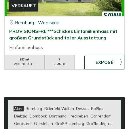
VERKAUFT
Bernburg - Wohlsdorf
PROVISIONSFREI***Schickes Einfamilienhaus mit
großem Grundstück und toller Ausstattung
Einfamilienhaus
157 m²
7
WOHNFLÄCHE
ZIMMER
Aken
Bernburg
Bitterfeld-Wolfen
Dessau-Roßlau
Diebzig
Dornbock
Dortmund
Freckleben
Gahrendorf
Gerbstedt
Giersleben
Groß Rosenburg
Großbadegast