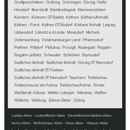
Großpaschleben
Gröbzig
Gröningen
Görzig
Halle
Hinsdorf
Ilberstedt
Kleinbadegast
Kleinwanzleben
Könnern
Könnern OT Bebitz
Köthen
Köthen (Anhalt)
Köthen - Porst
Köthen OT Elsdorf
Köthen/ Anhalt
Leipzig
Libbesdorf
Löbnitz a.d.Linde
Maasdorf
Micheln
Osternienburg
Osternienburger Land
Pfriemsdorf
Piethen
Pißdorf
Plötzkau
Prosigk
Radegast
Raguhn
Raguhn-Jeßnitz
Scheuder
Schkölen
Stumsdorf
Südliches Anhalt
Südliches Anhalt -Görzig OT Reinsdorf
Südliches Anhalt OT Piethen
Südliches Anhalt OT Reinsdorf
Teuchern
Trebbichau
Trebbichau an der Fuhne
Trebbichau/Fuhne
Trinum
Weißandt-Gölzau
Wettin-Löbejün
Wieskau
Wulfen
Wülknitz
Wörbzig
Zahna-Elster
Zörbig
Laden Aken
Ladenfläche Aken
Gewerbeimmobilien Aken
Immo Aken
Reihenhaus Aken
Haus Aken
Häuser Aken