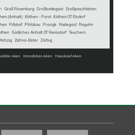
n
Groß Rosenburg
Großbadegast
Großpaschleben
hen (Anhalt)
Köthen - Porst
Köthen OT Elsdorf
then
Pißdorf
Plötzkau
Prosigk
Radegast
Raguhn
ethen
Südliches Anhalt OT Reinsdorf
Teuchern
örbzig
Zahna-Elster
Zörbig
obilie Aken
Immobilien Aken
Hauskauf Aken
Kundenbewertungen und Erfahrungen zu
SAW Immobilien