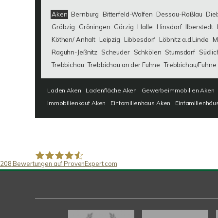
Aken
Bernburg
Bitterfeld-Wolfen
Dessau-Roßlau
Die
Gröbzig
Gröningen
Görzig
Halle
Hinsdorf
Ilberstedt
Köthen/ Anhalt
Leipzig
Libbesdorf
Löbnitz a.d.Linde
M
Raguhn-Jeßnitz
Scheuder
Schkölen
Stumsdorf
Südlic
Trebbichau
Trebbichau an der Fuhne
Trebbichau/Fuhne
Laden Aken
Ladenfläche Aken
Gewerbeimmobilien Aken
Immobilienkauf Aken
Einfamilienhaus Aken
Einfamilienhäu
208
Bewertungen auf ProvenExpert.com
SAW Immobilien