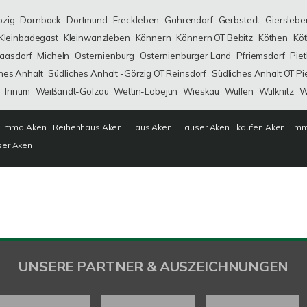
bzig
Dornbock
Dortmund
Freckleben
Gahrendorf
Gerbstedt
Gierslebe
Kleinbadegast
Kleinwanzleben
Könnern
Könnern OT Bebitz
Köthen
Köt
aasdorf
Micheln
Osternienburg
Osternienburger Land
Pfriemsdorf
Pie
hes Anhalt
Südliches Anhalt -Görzig OT Reinsdorf
Südliches Anhalt OT Pi
Trinum
Weißandt-Gölzau
Wettin-Löbejün
Wieskau
Wulfen
Wülknitz
W
Immo Aken
Reihenhaus Aken
Haus Aken
Häuser Aken
kaufen Aken
Imm
ser Aken
UNSERE PARTNER & AUSZEICHNUNGEN