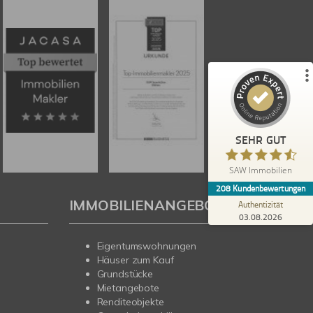
%
100
SEHR GUT
Empfehlungen auf
ProvenExpert.com
5,00
/
4,67
179
29
4
Bewertungen von
Bewertungen auf
anderen Quellen
ProvenExpert.com
Blick aufs ProvenExpert-Profil werfen
SEHR GUT
Heidi B.
5,00
SAW Immobilien
Schneller und professioneller Kundenservice
208
Kundenbewertungen
bei SAW. Gute, fachkundige Beratung. Es hat
IMMOBILIENANGEBOTE
alles wie abgesproch...
Authentizität
03.08.2026
Eigentumswohnungen
Häuser zum Kauf
Grundstücke
Mietangebote
Renditeobjekte