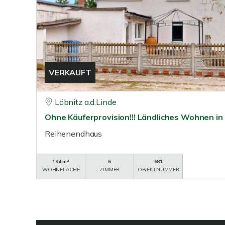
VERKAUFT
Löbnitz a.d.Linde
Ohne Käuferprovision!!! Ländliches Wohnen in
Reihenendhaus
194 m²
6
681
WOHNFLÄCHE
ZIMMER
OBJEKTNUMMER