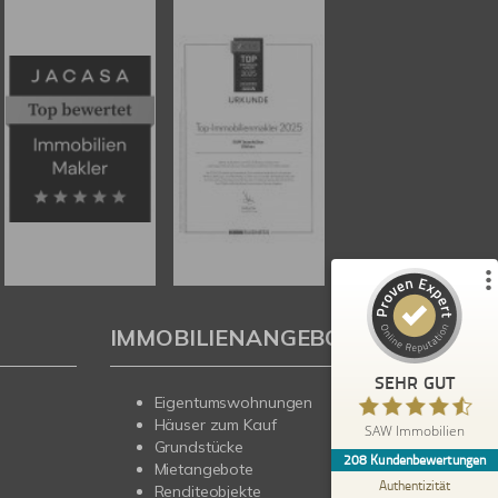
Kundenbewertungen und Erfahrungen zu
SAW Immobilien
%
100
SEHR GUT
Empfehlungen auf
ProvenExpert.com
5,00
/
4,67
179
29
4
Bewertungen von
Bewertungen auf
anderen Quellen
ProvenExpert.com
IMMOBILIENANGEBOTE
Blick aufs ProvenExpert-Profil werfen
SEHR GUT
Eigentumswohnungen
Heidi B.
5,00
Häuser zum Kauf
SAW Immobilien
Schneller und professioneller Kundenservice
Grundstücke
208
Kundenbewertungen
bei SAW. Gute, fachkundige Beratung. Es hat
Mietangebote
alles wie abgesproch...
Authentizität
Renditeobjekte