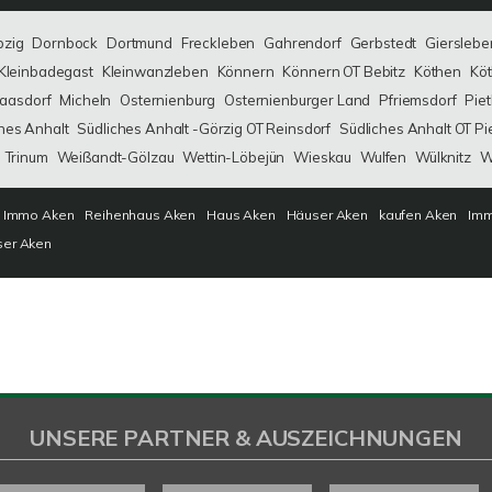
bzig
Dornbock
Dortmund
Freckleben
Gahrendorf
Gerbstedt
Gierslebe
Kleinbadegast
Kleinwanzleben
Könnern
Könnern OT Bebitz
Köthen
Köt
aasdorf
Micheln
Osternienburg
Osternienburger Land
Pfriemsdorf
Pie
hes Anhalt
Südliches Anhalt -Görzig OT Reinsdorf
Südliches Anhalt OT Pi
Trinum
Weißandt-Gölzau
Wettin-Löbejün
Wieskau
Wulfen
Wülknitz
W
Immo Aken
Reihenhaus Aken
Haus Aken
Häuser Aken
kaufen Aken
Imm
ser Aken
UNSERE PARTNER & AUSZEICHNUNGEN