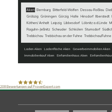
Aken
Bernburg
Bitterfeld-Wolfen
Dessau-Roßlau
Die
Gröbzig
Gröningen
Görzig
Halle
Hinsdorf
Ilberstedt
Köthen/ Anhalt
Leipzig
Libbesdorf
Löbnitz a.d.Linde
M
Raguhn-Jeßnitz
Scheuder
Schkölen
Stumsdorf
Südlic
Trebbichau
Trebbichau an der Fuhne
Trebbichau/Fuhne
Laden Aken
Ladenfläche Aken
Gewerbeimmobilien Aken
Immobilienkauf Aken
Einfamilienhaus Aken
Einfamilienhäu
208
Bewertungen auf ProvenExpert.com
SAW Immobilien