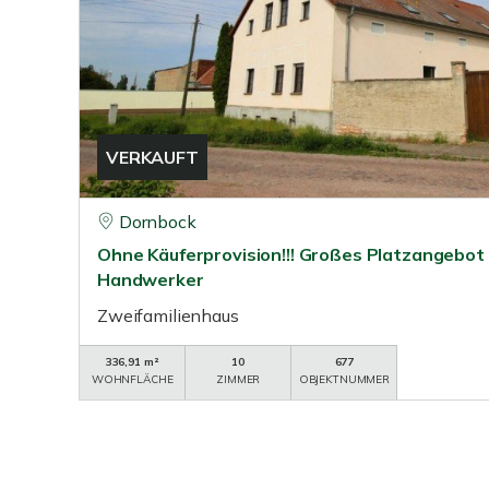
VERKAUFT
Dornbock
Ohne Käuferprovision!!! Großes Platzangebot 
Handwerker
Zweifamilienhaus
336,91 m²
10
677
WOHNFLÄCHE
ZIMMER
OBJEKTNUMMER