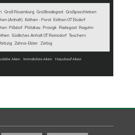
n
Groß Rosenburg
Großbadegast
Großpaschleben
hen (Anhalt)
Köthen - Porst
Köthen OT Elsdorf
then
Pißdorf
Plötzkau
Prosigk
Radegast
Raguhn
ethen
Südliches Anhalt OT Reinsdorf
Teuchern
örbzig
Zahna-Elster
Zörbig
obilie Aken
Immobilien Aken
Hauskauf Aken