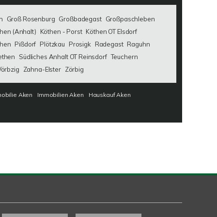
n
Groß Rosenburg
Großbadegast
Großpaschleben
hen (Anhalt)
Köthen - Porst
Köthen OT Elsdorf
then
Pißdorf
Plötzkau
Prosigk
Radegast
Raguhn
ethen
Südliches Anhalt OT Reinsdorf
Teuchern
örbzig
Zahna-Elster
Zörbig
obilie Aken
Immobilien Aken
Hauskauf Aken