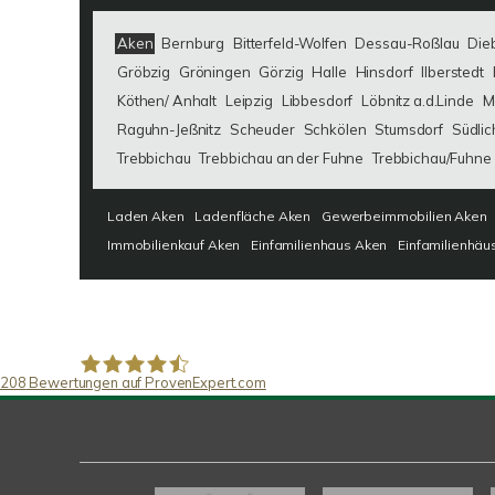
Aken
Bernburg
Bitterfeld-Wolfen
Dessau-Roßlau
Die
Gröbzig
Gröningen
Görzig
Halle
Hinsdorf
Ilberstedt
Köthen/ Anhalt
Leipzig
Libbesdorf
Löbnitz a.d.Linde
M
Raguhn-Jeßnitz
Scheuder
Schkölen
Stumsdorf
Südlic
Trebbichau
Trebbichau an der Fuhne
Trebbichau/Fuhne
Laden Aken
Ladenfläche Aken
Gewerbeimmobilien Aken
Immobilienkauf Aken
Einfamilienhaus Aken
Einfamilienhäu
208
Bewertungen auf ProvenExpert.com
SAW Immobilien