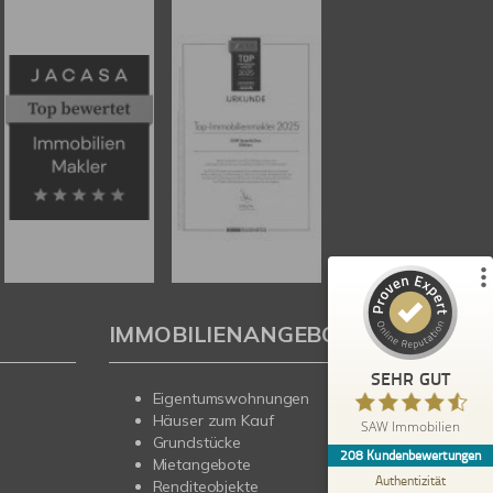
Kundenbewertungen und Erfahrungen zu
SAW Immobilien
%
100
SEHR GUT
Empfehlungen auf
ProvenExpert.com
5,00
/
4,67
179
29
4
Bewertungen von
Bewertungen auf
anderen Quellen
ProvenExpert.com
IMMOBILIENANGEBOTE
Blick aufs ProvenExpert-Profil werfen
SEHR GUT
Eigentumswohnungen
Heidi B.
5,00
Häuser zum Kauf
SAW Immobilien
Schneller und professioneller Kundenservice
Grundstücke
208
Kundenbewertungen
bei SAW. Gute, fachkundige Beratung. Es hat
Mietangebote
alles wie abgesproch...
Authentizität
Renditeobjekte