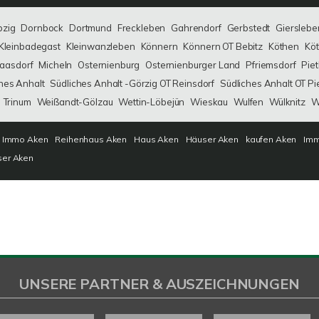
bzig
Dornbock
Dortmund
Freckleben
Gahrendorf
Gerbstedt
Gierslebe
Kleinbadegast
Kleinwanzleben
Könnern
Könnern OT Bebitz
Köthen
Köt
aasdorf
Micheln
Osternienburg
Osternienburger Land
Pfriemsdorf
Pie
hes Anhalt
Südliches Anhalt -Görzig OT Reinsdorf
Südliches Anhalt OT Pi
Trinum
Weißandt-Gölzau
Wettin-Löbejün
Wieskau
Wulfen
Wülknitz
W
Immo Aken
Reihenhaus Aken
Haus Aken
Häuser Aken
kaufen Aken
Imm
ser Aken
UNSERE PARTNER & AUSZEICHNUNGEN