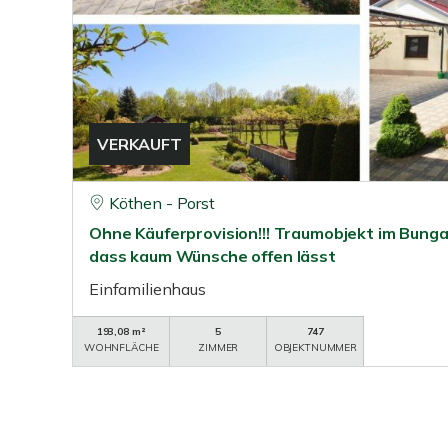
VERKAUFT
Köthen - Porst
Ohne Käuferprovision!!! Traumobjekt im Bunga
dass kaum Wünsche offen lässt
Einfamilienhaus
193,08 m²
5
747
WOHNFLÄCHE
ZIMMER
OBJEKTNUMMER