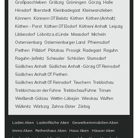
Großpaschleben
Gröbzig
Gröningen
Görzig
Halle
Hinsdorf
Ilberstedt
Kleinbadegast
Kleinwanzleben
Könnern
Könnern OT Bebitz
Köthen
Köthen (Anhalt)
Köthen - Porst
Köthen OT Elsdorf
Köthen/ Anhalt
Leipzig
Libbesdorf
Löbnitz a.d.Linde
Maasdorf
Micheln
Osternienburg
Osternienburger Land
Pfriemsdorf
Piethen
Pißdorf
Plötzkau
Prosigk
Radegast
Raguhn
Raguhn-Jeßnitz
Scheuder
Schkölen
Stumsdorf
Südliches Anhalt
Südliches Anhalt -Görzig OT Reinsdorf
Südliches Anhalt OT Piethen
Südliches Anhalt OT Reinsdorf
Teuchern
Trebbichau
Trebbichau an der Fuhne
Trebbichau/Fuhne
Trinum
Weißandt-Gölzau
Wettin-Löbejün
Wieskau
Wulfen
Wülknitz
Wörbzig
Zahna-Elster
Zörbig
Laden Aken
Ladenfläche Aken
Gewerbeimmobilien Aken
Immo Aken
Reihenhaus Aken
Haus Aken
Häuser Aken