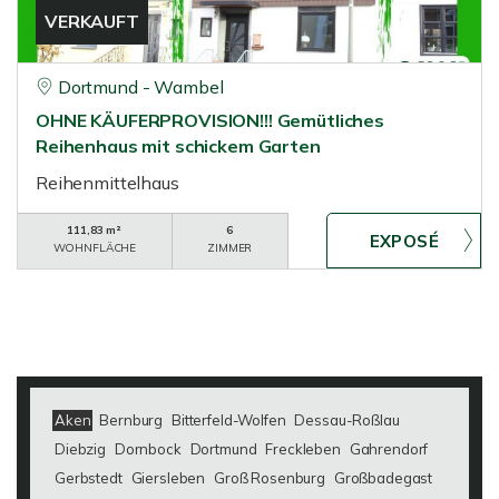
VERKAUFT
Dortmund - Wambel
OHNE KÄUFERPROVISION!!! Gemütliches
Reihenhaus mit schickem Garten
Reihenmittelhaus
111,83 m²
6
WOHNFLÄCHE
ZIMMER
Aken
Bernburg
Bitterfeld-Wolfen
Dessau-Roßlau
Diebzig
Dornbock
Dortmund
Freckleben
Gahrendorf
Gerbstedt
Giersleben
Groß Rosenburg
Großbadegast