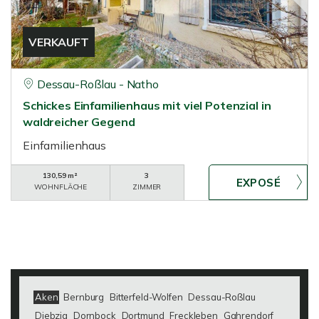
VERKAUFT
Dessau-Roßlau - Natho
Schickes Einfamilienhaus mit viel Potenzial in
waldreicher Gegend
Einfamilienhaus
130,59 m²
3
WOHNFLÄCHE
ZIMMER
Aken
Bernburg
Bitterfeld-Wolfen
Dessau-Roßlau
Diebzig
Dornbock
Dortmund
Freckleben
Gahrendorf