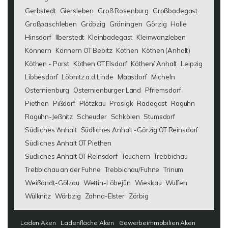
Gerbstedt
Giersleben
Groß Rosenburg
Großbadegast
Großpaschleben
Gröbzig
Gröningen
Görzig
Halle
Hinsdorf
Ilberstedt
Kleinbadegast
Kleinwanzleben
Könnern
Könnern OT Bebitz
Köthen
Köthen (Anhalt)
Köthen - Porst
Köthen OT Elsdorf
Köthen/ Anhalt
Leipzig
Libbesdorf
Löbnitz a.d.Linde
Maasdorf
Micheln
Osternienburg
Osternienburger Land
Pfriemsdorf
Piethen
Pißdorf
Plötzkau
Prosigk
Radegast
Raguhn
Raguhn-Jeßnitz
Scheuder
Schkölen
Stumsdorf
Südliches Anhalt
Südliches Anhalt -Görzig OT Reinsdorf
Südliches Anhalt OT Piethen
Südliches Anhalt OT Reinsdorf
Teuchern
Trebbichau
Trebbichau an der Fuhne
Trebbichau/Fuhne
Trinum
Weißandt-Gölzau
Wettin-Löbejün
Wieskau
Wulfen
Wülknitz
Wörbzig
Zahna-Elster
Zörbig
Laden Aken
Ladenfläche Aken
Gewerbeimmobilien Aken