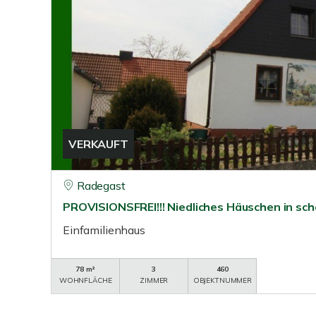
VERKAUFT
Radegast
PROVISIONSFREI!!! Niedliches Häuschen in sc
Einfamilienhaus
78 m²
3
460
WOHNFLÄCHE
ZIMMER
OBJEKTNUMMER