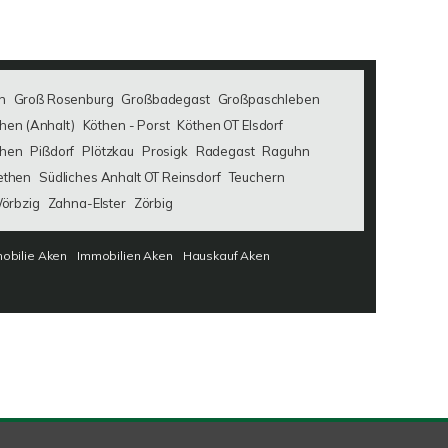
n
Groß Rosenburg
Großbadegast
Großpaschleben
hen (Anhalt)
Köthen - Porst
Köthen OT Elsdorf
then
Pißdorf
Plötzkau
Prosigk
Radegast
Raguhn
ethen
Südliches Anhalt OT Reinsdorf
Teuchern
örbzig
Zahna-Elster
Zörbig
obilie Aken
Immobilien Aken
Hauskauf Aken