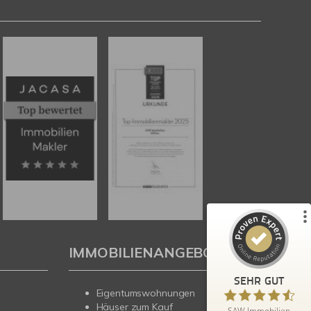
Kundenbewertungen und Erfahrungen zu
SAW Immobilien
%
100
SEHR GUT
Empfehlungen auf
ProvenExpert.com
5,00
/
4,67
179
29
4
Bewertungen von
Bewertungen auf
anderen Quellen
ProvenExpert.com
IMMOBILIENANGEBOTE
Blick aufs ProvenExpert-Profil werfen
SEHR GUT
Eigentumswohnungen
Heidi B.
5,00
Häuser zum Kauf
SAW Immobilien