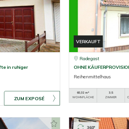
VERKAUFT
Radegast
te in ruhiger
OHNE KÄUFERPROVISION!!
Reihenmittelhaus
60,32 m²
3,5
WOHNFLÄCHE
ZIMMER
O
ZUM EXPOSÉ
360°