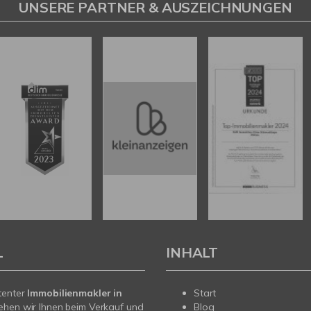
UNSERE PARTNER & AUSZEICHNUNGEN
L
INHALT
tenter
Immobilienmakler in
Start
ehen wir Ihnen beim Verkauf und
Blog