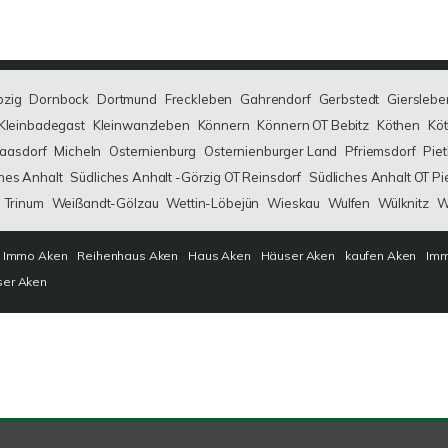
bzig
Dornbock
Dortmund
Freckleben
Gahrendorf
Gerbstedt
Gierslebe
Kleinbadegast
Kleinwanzleben
Könnern
Könnern OT Bebitz
Köthen
Köt
aasdorf
Micheln
Osternienburg
Osternienburger Land
Pfriemsdorf
Pie
hes Anhalt
Südliches Anhalt -Görzig OT Reinsdorf
Südliches Anhalt OT Pi
Trinum
Weißandt-Gölzau
Wettin-Löbejün
Wieskau
Wulfen
Wülknitz
W
Immo Aken
Reihenhaus Aken
Haus Aken
Häuser Aken
kaufen Aken
Imm
ser Aken