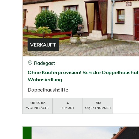
VERKAUFT
Radegast
Ohne Käuferprovision! Schicke Doppelhaushälf
Wohnsiedlung
Doppelhaushälfte
103,05 m²
4
780
WOHNFLÄCHE
ZIMMER
OBJEKTNUMMER