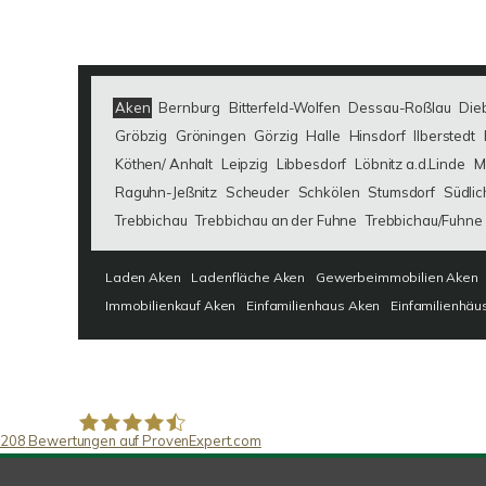
Aken
Bernburg
Bitterfeld-Wolfen
Dessau-Roßlau
Die
Gröbzig
Gröningen
Görzig
Halle
Hinsdorf
Ilberstedt
Köthen/ Anhalt
Leipzig
Libbesdorf
Löbnitz a.d.Linde
M
Raguhn-Jeßnitz
Scheuder
Schkölen
Stumsdorf
Südlic
Trebbichau
Trebbichau an der Fuhne
Trebbichau/Fuhne
Laden Aken
Ladenfläche Aken
Gewerbeimmobilien Aken
Immobilienkauf Aken
Einfamilienhaus Aken
Einfamilienhäu
208
Bewertungen auf ProvenExpert.com