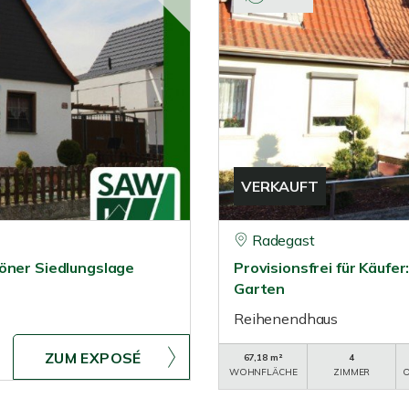
VERKAUFT
Radegast
höner Siedlungslage
Provisionsfrei für Käuf
Garten
Reihenendhaus
ZUM EXPOSÉ
67,18 m²
4
WOHNFLÄCHE
ZIMMER
O