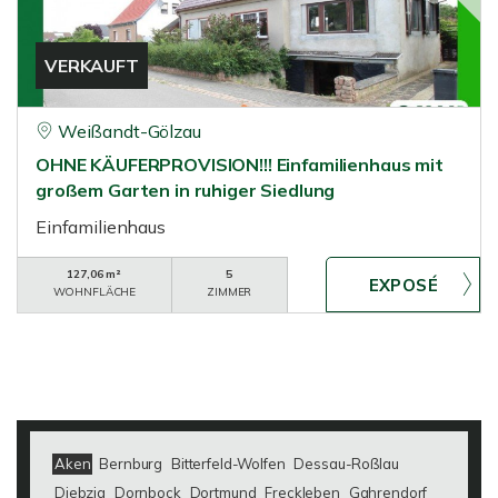
VERKAUFT
Weißandt-Gölzau
OHNE KÄUFERPROVISION!!! Einfamilienhaus mit
großem Garten in ruhiger Siedlung
Einfamilienhaus
127,06 m²
5
WOHNFLÄCHE
ZIMMER
Aken
Bernburg
Bitterfeld-Wolfen
Dessau-Roßlau
Diebzig
Dornbock
Dortmund
Freckleben
Gahrendorf