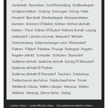
Gerbstedt
Giersleben
Groß Rosenburg
Großbadegast
Großpaschleben
Gröbzig
Gröningen
Görzig
Halle
Hinsdorf
Ilberstedt
Kleinbadegast
Kleinwanzleben
Könnern
Könnern OT Bebitz
Köthen
Köthen (Anhalt)
Köthen - Porst
Köthen OT Elsdorf
Köthen/ Anhalt
Leipzig
Libbesdorf
Löbnitz a.d.Linde
Maasdorf
Micheln
Osternienburg
Osternienburger Land
Pfriemsdorf
Piethen
Pißdorf
Plötzkau
Prosigk
Radegast
Raguhn
Raguhn-Jeßnitz
Scheuder
Schkölen
Stumsdorf
Südliches Anhalt
Südliches Anhalt -Görzig OT Reinsdorf
Südliches Anhalt OT Piethen
Südliches Anhalt OT Reinsdorf
Teuchern
Trebbichau
Trebbichau an der Fuhne
Trebbichau/Fuhne
Trinum
Weißandt-Gölzau
Wettin-Löbejün
Wieskau
Wulfen
Wülknitz
Wörbzig
Zahna-Elster
Zörbig
Laden Aken
Ladenfläche Aken
Gewerbeimmobilien Aken