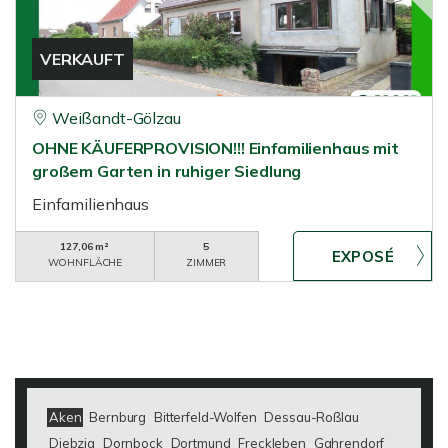
VERKAUFT
Weißandt-Gölzau
OHNE KÄUFERPROVISION!!! Einfamilienhaus mit
großem Garten in ruhiger Siedlung
Einfamilienhaus
127,06 m²
5
WOHNFLÄCHE
ZIMMER
Aken
Bernburg
Bitterfeld-Wolfen
Dessau-Roßlau
Diebzig
Dornbock
Dortmund
Freckleben
Gahrendorf