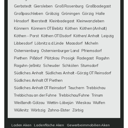
Gerbstedt
Giersleben
Groß Rosenburg
Großbadegast
Großpaschleben
Gröbzig
Gröningen
Görzig
Halle
Hinsdorf
Ilberstedt
Kleinbadegast
Kleinwanzleben
Könnern
Könnern OT Bebitz
Köthen
Köthen (Anhalt)
Köthen - Porst
Köthen OT Elsdorf
Köthen/ Anhalt
Leipzig
Libbesdorf
Löbnitz a.d.Linde
Maasdorf
Micheln
Osternienburg
Osternienburger Land
Pfriemsdorf
Piethen
Pißdorf
Plötzkau
Prosigk
Radegast
Raguhn
Raguhn-Jeßnitz
Scheuder
Schkölen
Stumsdorf
Südliches Anhalt
Südliches Anhalt -Görzig OT Reinsdorf
Südliches Anhalt OT Piethen
Südliches Anhalt OT Reinsdorf
Teuchern
Trebbichau
Trebbichau an der Fuhne
Trebbichau/Fuhne
Trinum
Weißandt-Gölzau
Wettin-Löbejün
Wieskau
Wulfen
Wülknitz
Wörbzig
Zahna-Elster
Zörbig
Laden Aken
Ladenfläche Aken
Gewerbeimmobilien Aken