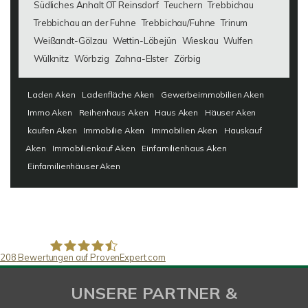
Südliches Anhalt OT Reinsdorf
Teuchern
Trebbichau
Trebbichau an der Fuhne
Trebbichau/Fuhne
Trinum
Weißandt-Gölzau
Wettin-Löbejün
Wieskau
Wulfen
Wülknitz
Wörbzig
Zahna-Elster
Zörbig
Laden Aken
Ladenfläche Aken
Gewerbeimmobilien Aken
Immo Aken
Reihenhaus Aken
Haus Aken
Häuser Aken
kaufen Aken
Immobilie Aken
Immobilien Aken
Hauskauf
Aken
Immobilienkauf Aken
Einfamilienhaus Aken
Einfamilienhäuser Aken
208
Bewertungen auf ProvenExpert.com
SAW Immobilien
UNSERE PARTNER &