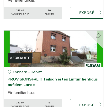
Reihenendhaus
213 m²
10
WOHNFLÄCHE
ZIMMER
VERKAUFT
Könnern - Bebitz
PROVISIONSFREI!!! Teilsaniertes Einfamilienhaus
auf dem Lande
Einfamilienhaus
130 m²
5
WOHNFLÄCHE
ZIMMER