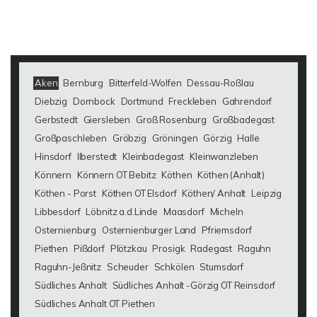
Aken
Bernburg
Bitterfeld-Wolfen
Dessau-Roßlau
Diebzig
Dornbock
Dortmund
Freckleben
Gahrendorf
Gerbstedt
Giersleben
Groß Rosenburg
Großbadegast
Großpaschleben
Gröbzig
Gröningen
Görzig
Halle
Hinsdorf
Ilberstedt
Kleinbadegast
Kleinwanzleben
Könnern
Könnern OT Bebitz
Köthen
Köthen (Anhalt)
Köthen - Porst
Köthen OT Elsdorf
Köthen/ Anhalt
Leipzig
Libbesdorf
Löbnitz a.d.Linde
Maasdorf
Micheln
Osternienburg
Osternienburger Land
Pfriemsdorf
Piethen
Pißdorf
Plötzkau
Prosigk
Radegast
Raguhn
Raguhn-Jeßnitz
Scheuder
Schkölen
Stumsdorf
Südliches Anhalt
Südliches Anhalt -Görzig OT Reinsdorf
Südliches Anhalt OT Piethen