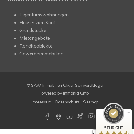
Eigentumswohnungen
Häuser zum Kauf
Grundstücke
Mietangebote
Renditeobjekte
Gewerbeimmobilien
Kundenbewertungen und Erfahrungen zu
SAW Immobilien
© SAW Immobilien Oliver Schwerdtfeger
SEHR GUT
%
100
Powered by Immonia GmbH
Empfehlungen auf
Impressum
Datenschutz
Sitemap
ProvenExpert.com
5,00
/
4,67
29
179
Bewertungen auf
4
Bewertungen von
SEHR GUT
ProvenExpert.com
anderen Quellen
Google-