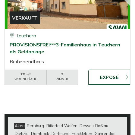
VERKAUFT
Teuchern
PROVISIONSFREI***3-Familienhaus in Teuchern
als Geldanlage
Reihenendhaus
223 m²
9
WOHNFLÄCHE
ZIMMER
Aken
Bernburg
Bitterfeld-Wolfen
Dessau-Roßlau
Diebzig
Dornbock
Dortmund
Freckleben
Gahrendorf