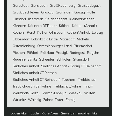
Gerbstedt
Giersleben
Groß Rosenburg
Großbadegast
Großpaschleben
Gröbzig
Gröningen
Görzig
Halle
Hinsdorf
Ilberstedt
Kleinbadegast
Kleinwanzleben
Könnern
Könnern OT Bebitz
Köthen
Köthen (Anhalt)
Köthen - Porst
Köthen OT Elsdorf
Köthen/ Anhalt
Leipzig
Libbesdorf
Löbnitz a.d.Linde
Maasdorf
Micheln
Osternienburg
Osternienburger Land
Pfriemsdorf
Piethen
Pißdorf
Plötzkau
Prosigk
Radegast
Raguhn
Raguhn-Jeßnitz
Scheuder
Schkölen
Stumsdorf
Südliches Anhalt
Südliches Anhalt -Görzig OT Reinsdorf
Südliches Anhalt OT Piethen
Südliches Anhalt OT Reinsdorf
Teuchern
Trebbichau
Trebbichau an der Fuhne
Trebbichau/Fuhne
Trinum
Weißandt-Gölzau
Wettin-Löbejün
Wieskau
Wulfen
Wülknitz
Wörbzig
Zahna-Elster
Zörbig
Laden Aken
Ladenfläche Aken
Gewerbeimmobilien Aken