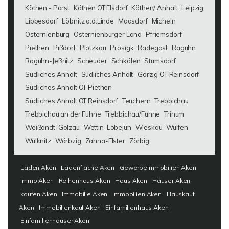
Köthen - Porst
Köthen OT Elsdorf
Köthen/ Anhalt
Leipzig
Libbesdorf
Löbnitz a.d.Linde
Maasdorf
Micheln
Osternienburg
Osternienburger Land
Pfriemsdorf
Piethen
Pißdorf
Plötzkau
Prosigk
Radegast
Raguhn
Raguhn-Jeßnitz
Scheuder
Schkölen
Stumsdorf
Südliches Anhalt
Südliches Anhalt -Görzig OT Reinsdorf
Südliches Anhalt OT Piethen
Südliches Anhalt OT Reinsdorf
Teuchern
Trebbichau
Trebbichau an der Fuhne
Trebbichau/Fuhne
Trinum
Weißandt-Gölzau
Wettin-Löbejün
Wieskau
Wulfen
Wülknitz
Wörbzig
Zahna-Elster
Zörbig
Laden Aken
Ladenfläche Aken
Gewerbeimmobilien Aken
Immo Aken
Reihenhaus Aken
Haus Aken
Häuser Aken
kaufen Aken
Immobilie Aken
Immobilien Aken
Hauskauf
Aken
Immobilienkauf Aken
Einfamilienhaus Aken
Einfamilienhäuser Aken