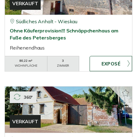
VERKAUFT
Südliches Anhalt - Wieskau
Ohne Käuferprovision!!! Schnäppchenhaus am
Fuße des Petersberges
Reihenendhaus
80,22 m²
3
WOHNFLÄCHE
ZIMMER
360°
VERKAUFT