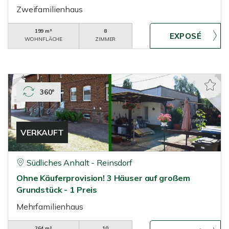
Zweifamilienhaus
199 m²
8
WOHNFLÄCHE
ZIMMER
360°
VERKAUFT
Südliches Anhalt - Reinsdorf
Ohne Käuferprovision! 3 Häuser auf großem
Grundstück - 1 Preis
Mehrfamilienhaus
264 m²
10