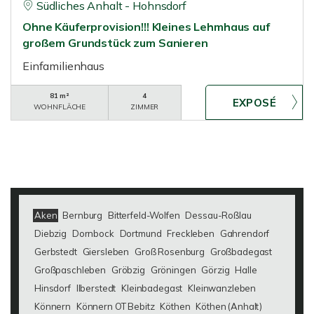
Südliches Anhalt - Hohnsdorf
Ohne Käuferprovision!!! Kleines Lehmhaus auf
großem Grundstück zum Sanieren
Einfamilienhaus
81 m²
4
WOHNFLÄCHE
ZIMMER
Aken
Bernburg
Bitterfeld-Wolfen
Dessau-Roßlau
Diebzig
Dornbock
Dortmund
Freckleben
Gahrendorf
Gerbstedt
Giersleben
Groß Rosenburg
Großbadegast
Großpaschleben
Gröbzig
Gröningen
Görzig
Halle
Hinsdorf
Ilberstedt
Kleinbadegast
Kleinwanzleben
Könnern
Könnern OT Bebitz
Köthen
Köthen (Anhalt)