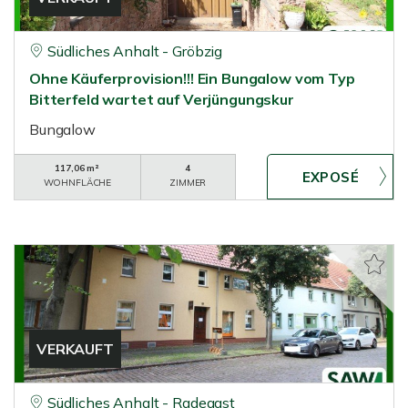
Südliches Anhalt - Gröbzig
Ohne Käuferprovision!!! Ein Bungalow vom Typ
Bitterfeld wartet auf Verjüngungskur
Bungalow
117,06 m²
4
WOHNFLÄCHE
ZIMMER
VERKAUFT
Südliches Anhalt - Radegast