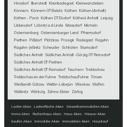
Hinsdorf
Ilberstedt
Kleinbadegast
Kleinwanzleben
Könnern
Könnern OT Bebitz
Köthen
Köthen (Anhalt)
Köthen - Porst
Köthen OT Elsdorf
Köthen/ Anhalt
Leipzig
Libbesdorf
Löbnitz a.d.Linde
Maasdorf
Micheln
Osternienburg
Osternienburger Land
Pfriemsdorf
Piethen
Pißdorf
Plötzkau
Prosigk
Radegast
Raguhn
Raguhn-Jeßnitz
Scheuder
Schkölen
Stumsdorf
Südliches Anhalt
Südliches Anhalt -Görzig OT Reinsdorf
Südliches Anhalt OT Piethen
Südliches Anhalt OT Reinsdorf
Teuchern
Trebbichau
Trebbichau an der Fuhne
Trebbichau/Fuhne
Trinum
Weißandt-Gölzau
Wettin-Löbejün
Wieskau
Wulfen
Wülknitz
Wörbzig
Zahna-Elster
Zörbig
Laden Aken
Ladenfläche Aken
Gewerbeimmobilien Aken
Immo Aken
Reihenhaus Aken
Haus Aken
Häuser Aken
kaufen Aken
Immobilie Aken
Immobilien Aken
Hauskauf