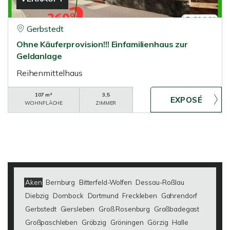
Gerbstedt
Ohne Käuferprovision!!! Einfamilienhaus zur
Geldanlage
Reihenmittelhaus
107 m²
3,5
WOHNFLÄCHE
ZIMMER
Aken
Bernburg
Bitterfeld-Wolfen
Dessau-Roßlau
Diebzig
Dornbock
Dortmund
Freckleben
Gahrendorf
Gerbstedt
Giersleben
Groß Rosenburg
Großbadegast
Großpaschleben
Gröbzig
Gröningen
Görzig
Halle