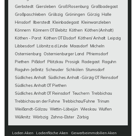
Gerbstedt
Giersleben
Groß Rosenburg
Großbadegast
Großpaschleben
Gröbzig
Gröningen
Görzig
Halle
Hinsdorf
Ilberstedt
Kleinbadegast
Kleinwanzleben
Könnern
Könnern OT Bebitz
Köthen
Köthen (Anhalt)
Köthen - Porst
Köthen OT Elsdorf
Köthen/ Anhalt
Leipzig
Libbesdorf
Löbnitz a.d.Linde
Maasdorf
Micheln
Osternienburg
Osternienburger Land
Pfriemsdorf
Piethen
Pißdorf
Plötzkau
Prosigk
Radegast
Raguhn
Raguhn-Jeßnitz
Scheuder
Schkölen
Stumsdorf
Südliches Anhalt
Südliches Anhalt -Görzig OT Reinsdorf
Südliches Anhalt OT Piethen
Südliches Anhalt OT Reinsdorf
Teuchern
Trebbichau
Trebbichau an der Fuhne
Trebbichau/Fuhne
Trinum
Weißandt-Gölzau
Wettin-Löbejün
Wieskau
Wulfen
Wülknitz
Wörbzig
Zahna-Elster
Zörbig
Laden Aken
Ladenfläche Aken
Gewerbeimmobilien Aken