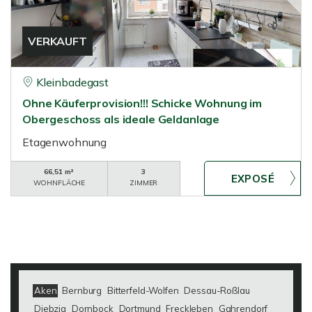
VERKAUFT
Kleinbadegast
Ohne Käuferprovision!!! Schicke Wohnung im
Obergeschoss als ideale Geldanlage
Etagenwohnung
66,51 m²
3
WOHNFLÄCHE
ZIMMER
Aken
Bernburg
Bitterfeld-Wolfen
Dessau-Roßlau
Diebzig
Dornbock
Dortmund
Freckleben
Gahrendorf