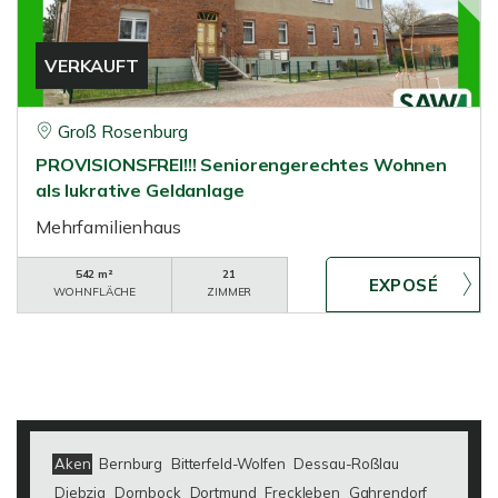
VERKAUFT
Groß Rosenburg
PROVISIONSFREI!!! Seniorengerechtes Wohnen
als lukrative Geldanlage
Mehrfamilienhaus
542 m²
21
WOHNFLÄCHE
ZIMMER
Aken
Bernburg
Bitterfeld-Wolfen
Dessau-Roßlau
Diebzig
Dornbock
Dortmund
Freckleben
Gahrendorf