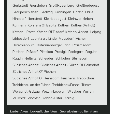
Gerbstedt
Giersleben
Groß Rosenburg
Großbadegast
Großpaschleben
Gröbzig
Gröningen
Görzig
Halle
Hinsdorf
Ilberstedt
Kleinbadegast
Kleinwanzleben
Könnern
Könnern OT Bebitz
Köthen
Köthen (Anhalt)
Köthen - Porst
Köthen OT Elsdorf
Köthen/ Anhalt
Leipzig
Libbesdorf
Löbnitz a.d.Linde
Maasdorf
Micheln
Osternienburg
Osternienburger Land
Pfriemsdorf
Piethen
Pißdorf
Plötzkau
Prosigk
Radegast
Raguhn
Raguhn-Jeßnitz
Scheuder
Schkölen
Stumsdorf
Südliches Anhalt
Südliches Anhalt -Görzig OT Reinsdorf
Südliches Anhalt OT Piethen
Südliches Anhalt OT Reinsdorf
Teuchern
Trebbichau
Trebbichau an der Fuhne
Trebbichau/Fuhne
Trinum
Weißandt-Gölzau
Wettin-Löbejün
Wieskau
Wulfen
Wülknitz
Wörbzig
Zahna-Elster
Zörbig
Laden Aken
Ladenfläche Aken
Gewerbeimmobilien Aken