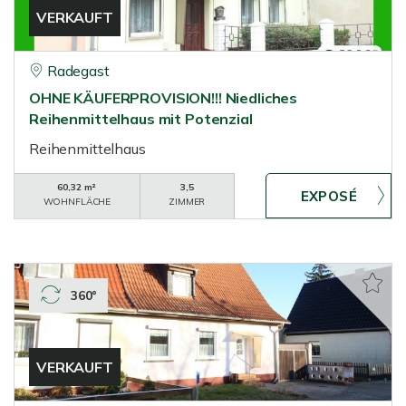
VERKAUFT
Radegast
OHNE KÄUFERPROVISION!!! Niedliches
Reihenmittelhaus mit Potenzial
Reihenmittelhaus
60,32 m²
3,5
WOHNFLÄCHE
ZIMMER
360°
VERKAUFT