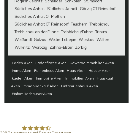
Raguhn-Jeßnitz
Scheuder
Schkölen
Stumsdorf
Südliches Anhalt
Südliches Anhalt -Görzig OT Reinsdorf
Südliches Anhalt OT Piethen
Südliches Anhalt OT Reinsdorf
Teuchern
Trebbichau
Trebbichau an der Fuhne
Trebbichau/Fuhne
Trinum
Weißandt-Gölzau
Wettin-Löbejün
Wieskau
Wulfen
Wülknitz
Wörbzig
Zahna-Elster
Zörbig
Laden Aken
Ladenfläche Aken
Gewerbeimmobilien Aken
Immo Aken
Reihenhaus Aken
Haus Aken
Häuser Aken
kaufen Aken
Immobilie Aken
Immobilien Aken
Hauskauf
Aken
Immobilienkauf Aken
Einfamilienhaus Aken
Einfamilienhäuser Aken