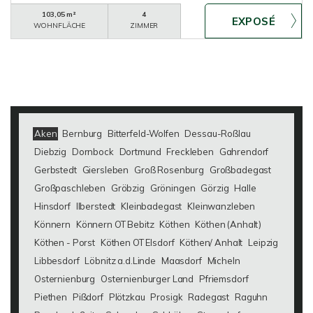
103,05 m²
4
WOHNFLÄCHE
ZIMMER
Aken
Bernburg
Bitterfeld-Wolfen
Dessau-Roßlau
Diebzig
Dornbock
Dortmund
Freckleben
Gahrendorf
Gerbstedt
Giersleben
Groß Rosenburg
Großbadegast
Großpaschleben
Gröbzig
Gröningen
Görzig
Halle
Hinsdorf
Ilberstedt
Kleinbadegast
Kleinwanzleben
Könnern
Könnern OT Bebitz
Köthen
Köthen (Anhalt)
Köthen - Porst
Köthen OT Elsdorf
Köthen/ Anhalt
Leipzig
Libbesdorf
Löbnitz a.d.Linde
Maasdorf
Micheln
Osternienburg
Osternienburger Land
Pfriemsdorf
Piethen
Pißdorf
Plötzkau
Prosigk
Radegast
Raguhn