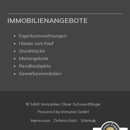
IMMOBILIENANGEBOTE
Eigentumswohnungen
Häuser zum Kauf
Grundstücke
Mietangebote
Renditeobjekte
Gewerbeimmobilien
Kundenbewertungen und Erfahrungen zu
SAW Immobilien
© SAW Immobilien Oliver Schwerdtfeger
SEHR GUT
%
100
Powered by Immonia GmbH
Empfehlungen auf
Impressum
Datenschutz
Sitemap
ProvenExpert.com
5,00
/
4,67