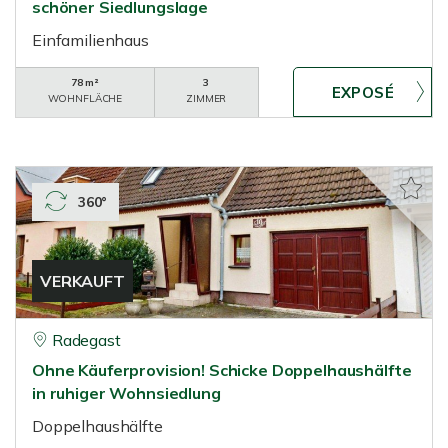
schöner Siedlungslage
Einfamilienhaus
78 m²
3
WOHNFLÄCHE
ZIMMER
360°
VERKAUFT
Radegast
Ohne Käuferprovision! Schicke Doppelhaushälfte
in ruhiger Wohnsiedlung
Doppelhaushälfte