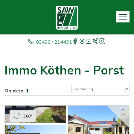
03496 / 214431
Immo Köthen - Porst
Objekte:
1
360°