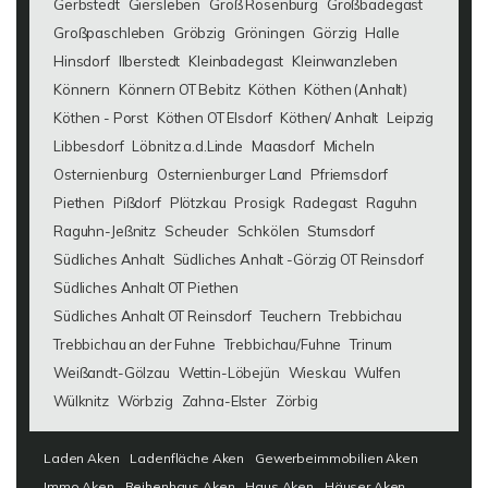
Gerbstedt
Giersleben
Groß Rosenburg
Großbadegast
Großpaschleben
Gröbzig
Gröningen
Görzig
Halle
Hinsdorf
Ilberstedt
Kleinbadegast
Kleinwanzleben
Könnern
Könnern OT Bebitz
Köthen
Köthen (Anhalt)
Köthen - Porst
Köthen OT Elsdorf
Köthen/ Anhalt
Leipzig
Libbesdorf
Löbnitz a.d.Linde
Maasdorf
Micheln
Osternienburg
Osternienburger Land
Pfriemsdorf
Piethen
Pißdorf
Plötzkau
Prosigk
Radegast
Raguhn
Raguhn-Jeßnitz
Scheuder
Schkölen
Stumsdorf
Südliches Anhalt
Südliches Anhalt -Görzig OT Reinsdorf
Südliches Anhalt OT Piethen
Südliches Anhalt OT Reinsdorf
Teuchern
Trebbichau
Trebbichau an der Fuhne
Trebbichau/Fuhne
Trinum
Weißandt-Gölzau
Wettin-Löbejün
Wieskau
Wulfen
Wülknitz
Wörbzig
Zahna-Elster
Zörbig
Laden Aken
Ladenfläche Aken
Gewerbeimmobilien Aken
Immo Aken
Reihenhaus Aken
Haus Aken
Häuser Aken