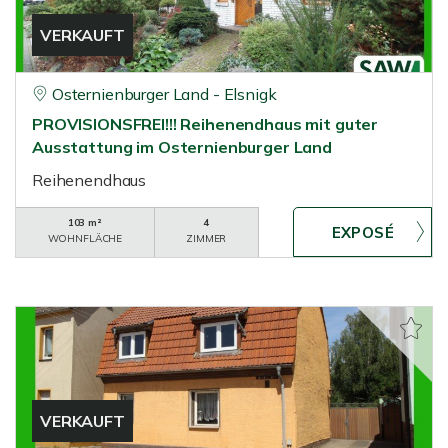
VERKAUFT
Osternienburger Land - Elsnigk
PROVISIONSFREI!!! Reihenendhaus mit guter
Ausstattung im Osternienburger Land
Reihenendhaus
103 m²
4
WOHNFLÄCHE
ZIMMER
VERKAUFT