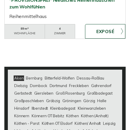
*PROVISIONSFREI* Niedliches Reihenhäuschen
zum Wohlfühlen
Reihenmittelhaus
89 m²
4
WOHNFLÄCHE
ZIMMER
Aken
Bernburg
Bitterfeld-Wolfen
Dessau-Roßlau
Diebzig
Dornbock
Dortmund
Freckleben
Gahrendorf
Gerbstedt
Giersleben
Groß Rosenburg
Großbadegast
Großpaschleben
Gröbzig
Gröningen
Görzig
Halle
Hinsdorf
Ilberstedt
Kleinbadegast
Kleinwanzleben
Könnern
Könnern OT Bebitz
Köthen
Köthen (Anhalt)
Köthen - Porst
Köthen OT Elsdorf
Köthen/ Anhalt
Leipzig