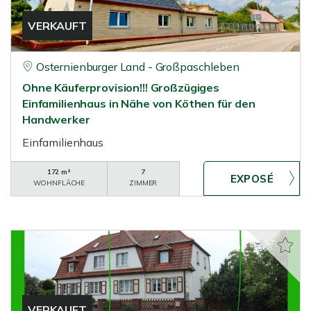
VERKAUFT
Osternienburger Land - Großpaschleben
Ohne Käuferprovision!!! Großzügiges
Einfamilienhaus in Nähe von Köthen für den
Handwerker
Einfamilienhaus
172 m²
7
WOHNFLÄCHE
ZIMMER
VERKAUFT