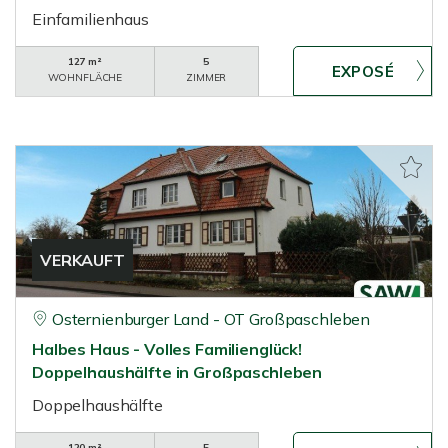
Einfamilienhaus
127 m²
5
WOHNFLÄCHE
ZIMMER
VERKAUFT
Osternienburger Land - OT Großpaschleben
Halbes Haus - Volles Familienglück!
Doppelhaushälfte in Großpaschleben
Doppelhaushälfte
120 m²
5