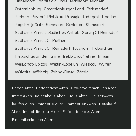
Libbesdorf
Löbnitz a.d.Linde
Maasdorf
Micheln
Osternienburg
Osternienburger Land
Pfriemsdorf
Piethen
Pißdorf
Plötzkau
Prosigk
Radegast
Raguhn
Raguhn-Jeßnitz
Scheuder
Schkölen
Stumsdorf
Südliches Anhalt
Südliches Anhalt -Görzig OT Reinsdorf
Südliches Anhalt OT Piethen
Südliches Anhalt OT Reinsdorf
Teuchern
Trebbichau
Trebbichau an der Fuhne
Trebbichau/Fuhne
Trinum
Weißandt-Gölzau
Wettin-Löbejün
Wieskau
Wulfen
Wülknitz
Wörbzig
Zahna-Elster
Zörbig
Laden Aken
Ladenfläche Aken
Gewerbeimmobilien Aken
Immo Aken
Reihenhaus Aken
Haus Aken
Häuser Aken
kaufen Aken
Immobilie Aken
Immobilien Aken
Hauskauf
Aken
Immobilienkauf Aken
Einfamilienhaus Aken
Einfamilienhäuser Aken