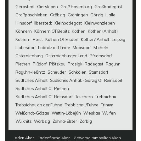
Gerbstedt
Giersleben
Groß Rosenburg
Großbadegast
Großpaschleben
Gröbzig
Gröningen
Görzig
Halle
Hinsdorf
Ilberstedt
Kleinbadegast
Kleinwanzleben
Könnern
Könnern OT Bebitz
Köthen
Köthen (Anhalt)
Köthen - Porst
Köthen OT Elsdorf
Köthen/ Anhalt
Leipzig
Libbesdorf
Löbnitz a.d.Linde
Maasdorf
Micheln
Osternienburg
Osternienburger Land
Pfriemsdorf
Piethen
Pißdorf
Plötzkau
Prosigk
Radegast
Raguhn
Raguhn-Jeßnitz
Scheuder
Schkölen
Stumsdorf
Südliches Anhalt
Südliches Anhalt -Görzig OT Reinsdorf
Südliches Anhalt OT Piethen
Südliches Anhalt OT Reinsdorf
Teuchern
Trebbichau
Trebbichau an der Fuhne
Trebbichau/Fuhne
Trinum
Weißandt-Gölzau
Wettin-Löbejün
Wieskau
Wulfen
Wülknitz
Wörbzig
Zahna-Elster
Zörbig
Laden Aken
Ladenfläche Aken
Gewerbeimmobilien Aken