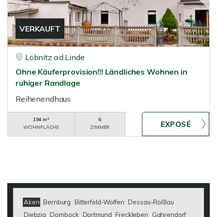
VERKAUFT
Löbnitz a.d.Linde
Ohne Käuferprovision!!! Ländliches Wohnen in
ruhiger Randlage
Reihenendhaus
194 m²
6
WOHNFLÄCHE
ZIMMER
Aken
Bernburg
Bitterfeld-Wolfen
Dessau-Roßlau
Diebzig
Dornbock
Dortmund
Freckleben
Gahrendorf