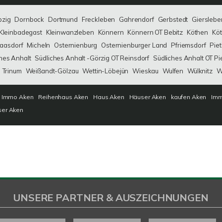
bzig
Dornbock
Dortmund
Freckleben
Gahrendorf
Gerbstedt
Gierslebe
Kleinbadegast
Kleinwanzleben
Könnern
Könnern OT Bebitz
Köthen
Köt
aasdorf
Micheln
Osternienburg
Osternienburger Land
Pfriemsdorf
Pie
hes Anhalt
Südliches Anhalt -Görzig OT Reinsdorf
Südliches Anhalt OT Pi
Trinum
Weißandt-Gölzau
Wettin-Löbejün
Wieskau
Wulfen
Wülknitz
W
Immo Aken
Reihenhaus Aken
Haus Aken
Häuser Aken
kaufen Aken
Imm
ser Aken
UNSERE PARTNER & AUSZEICHNUNGEN