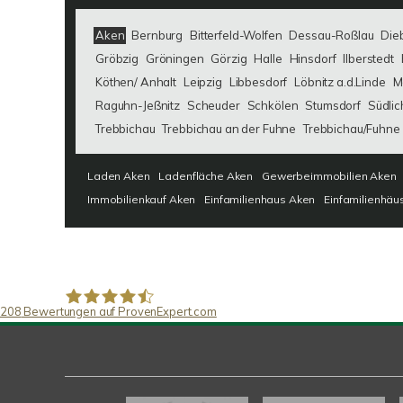
Aken
Bernburg
Bitterfeld-Wolfen
Dessau-Roßlau
Die
Gröbzig
Gröningen
Görzig
Halle
Hinsdorf
Ilberstedt
Köthen/ Anhalt
Leipzig
Libbesdorf
Löbnitz a.d.Linde
M
Raguhn-Jeßnitz
Scheuder
Schkölen
Stumsdorf
Südlic
Trebbichau
Trebbichau an der Fuhne
Trebbichau/Fuhne
Laden Aken
Ladenfläche Aken
Gewerbeimmobilien Aken
Immobilienkauf Aken
Einfamilienhaus Aken
Einfamilienhäu
208
Bewertungen auf ProvenExpert.com
SAW Immobilien