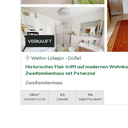
VERKAUFT
Wettin-Löbejün - Dößel
Historisches Flair trifft auf modernen Wohnk
Zweifamilienhaus mit Potenzial
Zweifamilienhaus
160 m²
6,5
734
WOHNFLÄCHE
ZIMMER
OBJEKTNUMMER