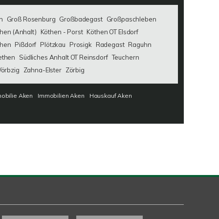
n
Groß Rosenburg
Großbadegast
Großpaschleben
hen (Anhalt)
Köthen - Porst
Köthen OT Elsdorf
then
Pißdorf
Plötzkau
Prosigk
Radegast
Raguhn
ethen
Südliches Anhalt OT Reinsdorf
Teuchern
örbzig
Zahna-Elster
Zörbig
obilie Aken
Immobilien Aken
Hauskauf Aken
Kundenbewertungen und Erfahrungen zu
SAW Immobilien