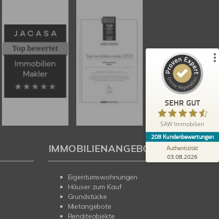
%
100
SEHR GUT
Empfehlungen auf
ProvenExpert.com
5,00
/
4,67
179
29
4
Bewertungen von
Bewertungen auf
anderen Quellen
ProvenExpert.com
Blick aufs ProvenExpert-Profil werfen
SEHR GUT
Heidi B.
5,00
SAW Immobilien
Schneller und professioneller Kundenservice
208
Kundenbewertungen
bei SAW. Gute, fachkundige Beratung. Es hat
IMMOBILIENANGEBOTE
alles wie abgesproch...
Authentizität
03.08.2026
Eigentumswohnungen
Häuser zum Kauf
Grundstücke
Mietangebote
Renditeobjekte