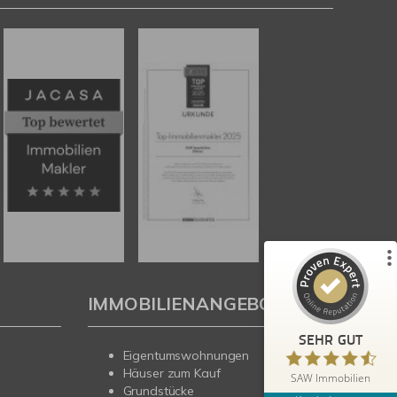
Kundenbewertungen und Erfahrungen zu
SAW Immobilien
%
100
SEHR GUT
Empfehlungen auf
ProvenExpert.com
5,00
/
4,67
179
29
4
Bewertungen von
Bewertungen auf
anderen Quellen
ProvenExpert.com
IMMOBILIENANGEBOTE
Blick aufs ProvenExpert-Profil werfen
SEHR GUT
Eigentumswohnungen
Heidi B.
5,00
Häuser zum Kauf
SAW Immobilien
Schneller und professioneller Kundenservice
Grundstücke