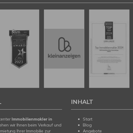
L
INHALT
tenter
Immobilienmakler in
Start
ehen wir Ihnen beim Verkauf und
Blog
rmietung Ihrer Immobilie zur
Angebote