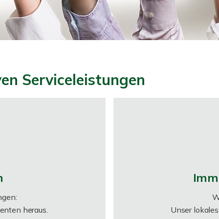
ven Serviceleistungen
n
Immo
ngen:
W
ssenten heraus.
Unser lokale