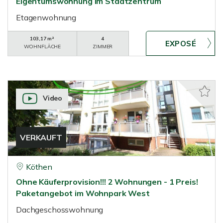
Eigentumswohnung im Stadtzentrum
Etagenwohnung
103,17 m²
4
WOHNFLÄCHE
ZIMMER
Video
VERKAUFT
Köthen
Ohne Käuferprovision!!! 2 Wohnungen - 1 Preis!
Paketangebot im Wohnpark West
Dachgeschosswohnung