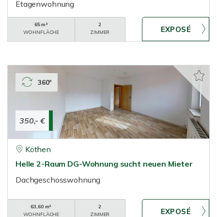
Etagenwohnung
65 m²
2
WOHNFLÄCHE
ZIMMER
360°
350,- €
Köthen
Helle 2-Raum DG-Wohnung sucht neuen Mieter
Dachgeschosswohnung
63,60 m²
2
WOHNFLÄCHE
ZIMMER