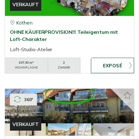
VERKAUFT
Köthen
OHNE KÄUFERPROVISION!!! Teileigentum mit
Loft-Charakter
Loft-Studio-Atelier
107,92 m²
2
WOHNFLÄCHE
ZIMMER
360°
VERKAUFT