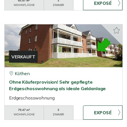
65,87 m²
3
WOHNFLÄCHE
ZIMMER
VERKAUFT
Köthen
Ohne Käuferprovision! Sehr gepflegte
Erdgeschosswohnung als ideale Geldanlage
Erdgeschosswohnung
79,47 m²
3
WOHNFLÄCHE
ZIMMER