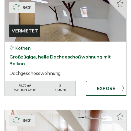
360°
VERMIETET
Köthen
Großzügige, helle Dachgeschoßwohnung mit
Balkon
Dachgeschosswohnung
79,70 m²
3
WOHNFLÄCHE
ZIMMER
360°