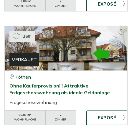
57,06 m²
2
WOHNFLÄCHE
ZIMMER
360°
VERKAUFT
Köthen
Ohne Käuferprovision!!! Attraktive
Erdgeschosswohnung als ideale Geldanlage
Erdgeschosswohnung
56,83 m²
2
WOHNFLÄCHE
ZIMMER