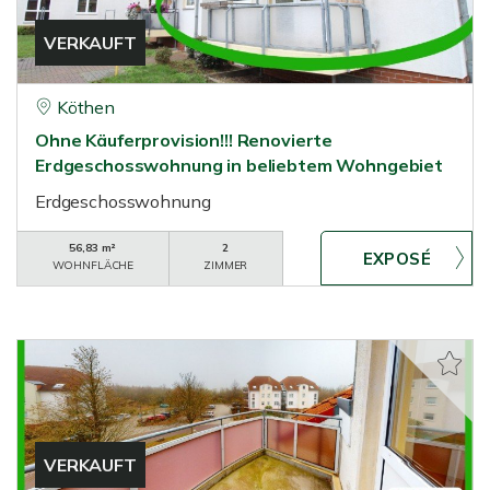
VERKAUFT
Köthen
Ohne Käuferprovision!!! Renovierte
Erdgeschosswohnung in beliebtem Wohngebiet
Erdgeschosswohnung
56,83 m²
2
WOHNFLÄCHE
ZIMMER
VERKAUFT