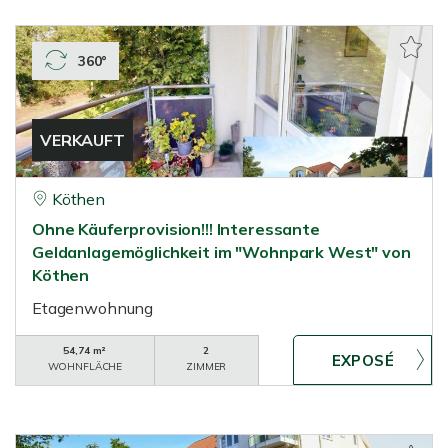
360°
VERKAUFT
Köthen
Ohne Käuferprovision!!! Interessante
Geldanlagemöglichkeit im "Wohnpark West" von
Köthen
Etagenwohnung
54,74 m²
2
WOHNFLÄCHE
ZIMMER