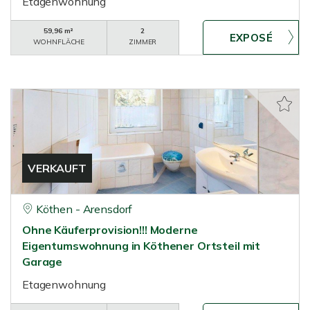
Etagenwohnung
59,96 m²
2
WOHNFLÄCHE
ZIMMER
VERKAUFT
Köthen - Arensdorf
Ohne Käuferprovision!!! Moderne
Eigentumswohnung in Köthener Ortsteil mit
Garage
Etagenwohnung