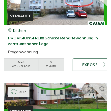
VERKAUFT
Köthen
PROVISIONSFREI!!! Schicke Renditewohnung in
zentrumsnaher Lage
Etagenwohnung
64 m²
3
WOHNFLÄCHE
ZIMMER
360°