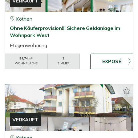
VERKAUFT
Köthen
Ohne Käuferprovision!!! Sichere Geldanlage im
Wohnpark West
Etagenwohnung
54,74 m²
2
WOHNFLÄCHE
ZIMMER
VERKAUFT
Köthen