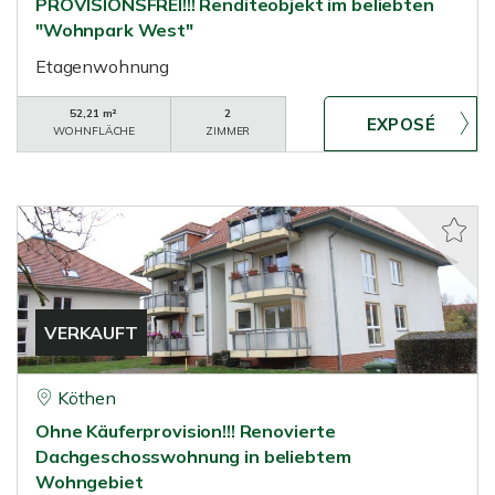
PROVISIONSFREI!!! Renditeobjekt im beliebten
"Wohnpark West"
Etagenwohnung
52,21 m²
2
WOHNFLÄCHE
ZIMMER
VERKAUFT
Köthen
Ohne Käuferprovision!!! Renovierte
Dachgeschosswohnung in beliebtem
Wohngebiet