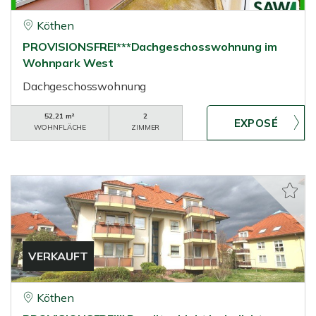
Köthen
PROVISIONSFREI***Dachgeschosswohnung im
Wohnpark West
Dachgeschosswohnung
52,21 m²
2
WOHNFLÄCHE
ZIMMER
VERKAUFT
Köthen