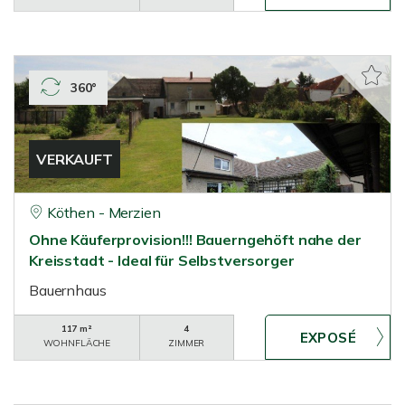
360°
VERKAUFT
Köthen - Merzien
Ohne Käuferprovision!!! Bauerngehöft nahe der
Kreisstadt - Ideal für Selbstversorger
Bauernhaus
117 m²
4
WOHNFLÄCHE
ZIMMER