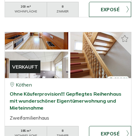
203 m²
8
WOHNFLÄCHE
ZIMMER
VERKAUFT
Köthen
Ohne Käuferprovision!!! Gepflegtes Reihenhaus
mit wunderschöner Eigentümerwohnung und
Mieteinnahme
Zweifamilienhaus
185 m²
8
WOHNFLÄCHE
ZIMMER