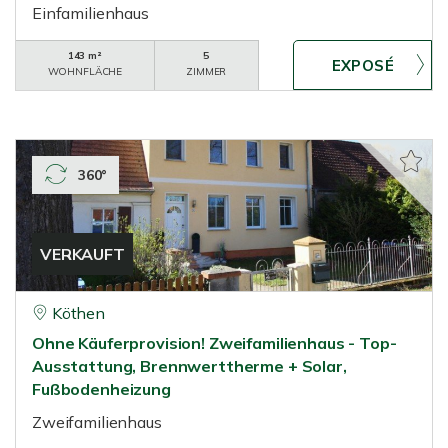
Einfamilienhaus
143 m²
5
WOHNFLÄCHE
ZIMMER
360°
VERKAUFT
Köthen
Ohne Käuferprovision! Zweifamilienhaus - Top-
Ausstattung, Brennwerttherme + Solar,
Fußbodenheizung
Zweifamilienhaus