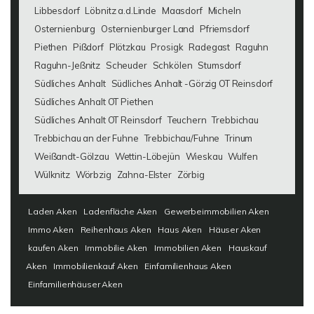
Libbesdorf
Löbnitz a.d.Linde
Maasdorf
Micheln
Osternienburg
Osternienburger Land
Pfriemsdorf
Piethen
Pißdorf
Plötzkau
Prosigk
Radegast
Raguhn
Raguhn-Jeßnitz
Scheuder
Schkölen
Stumsdorf
Südliches Anhalt
Südliches Anhalt -Görzig OT Reinsdorf
Südliches Anhalt OT Piethen
Südliches Anhalt OT Reinsdorf
Teuchern
Trebbichau
Trebbichau an der Fuhne
Trebbichau/Fuhne
Trinum
Weißandt-Gölzau
Wettin-Löbejün
Wieskau
Wulfen
Wülknitz
Wörbzig
Zahna-Elster
Zörbig
Laden Aken
Ladenfläche Aken
Gewerbeimmobilien Aken
Immo Aken
Reihenhaus Aken
Haus Aken
Häuser Aken
kaufen Aken
Immobilie Aken
Immobilien Aken
Hauskauf
Aken
Immobilienkauf Aken
Einfamilienhaus Aken
Einfamilienhäuser Aken