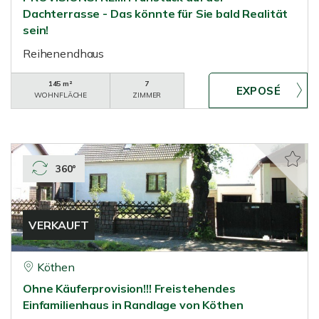
Dachterrasse - Das könnte für Sie bald Realität
sein!
Reihenendhaus
145 m²
7
WOHNFLÄCHE
ZIMMER
360°
VERKAUFT
Köthen
Ohne Käuferprovision!!! Freistehendes
Einfamilienhaus in Randlage von Köthen