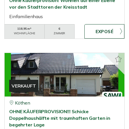
Ohne Käuferprovision! Wohnen auf einer Ebene
vor den Stadttoren der Kreisstadt
Einfamilienhaus
118,95 m²
6
WOHNFLÄCHE
ZIMMER
VERKAUFT
Köthen
OHNE KÄUFERPROVISION!!! Schicke
Doppelhaushälfte mit traumhaften Garten in
begehrter Lage