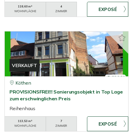
118,60 m²
4
WOHNFLÄCHE
ZIMMER
VERKAUFT
Köthen
PROVISIONSFREI!!! Sanierungsobjekt in Top Lage
zum erschwinglichen Preis
Reihenhaus
113,53 m²
7
WOHNFLÄCHE
ZIMMER