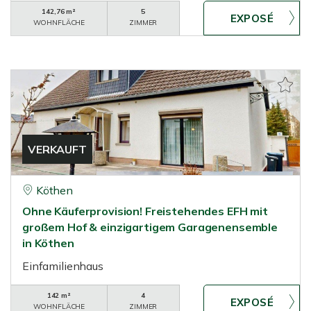
142,76 m²
5
WOHNFLÄCHE
ZIMMER
VERKAUFT
Köthen
Ohne Käuferprovision! Freistehendes EFH mit
großem Hof & einzigartigem Garagenensemble
in Köthen
Einfamilienhaus
142 m²
4
WOHNFLÄCHE
ZIMMER