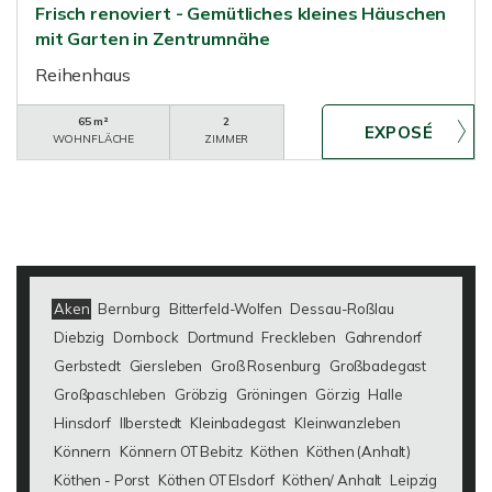
Frisch renoviert - Gemütliches kleines Häuschen
mit Garten in Zentrumnähe
Reihenhaus
65 m²
2
WOHNFLÄCHE
ZIMMER
Aken
Bernburg
Bitterfeld-Wolfen
Dessau-Roßlau
Diebzig
Dornbock
Dortmund
Freckleben
Gahrendorf
Gerbstedt
Giersleben
Groß Rosenburg
Großbadegast
Großpaschleben
Gröbzig
Gröningen
Görzig
Halle
Hinsdorf
Ilberstedt
Kleinbadegast
Kleinwanzleben
Könnern
Könnern OT Bebitz
Köthen
Köthen (Anhalt)
Köthen - Porst
Köthen OT Elsdorf
Köthen/ Anhalt
Leipzig