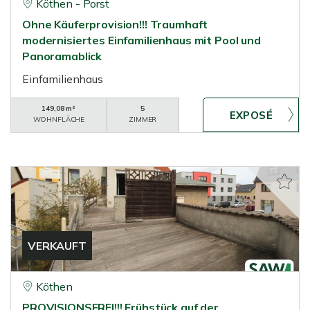
Köthen - Porst
Ohne Käuferprovision!!! Traumhaft
modernisiertes Einfamilienhaus mit Pool und
Panoramablick
Einfamilienhaus
149,08 m²
5
WOHNFLÄCHE
ZIMMER
VERKAUFT
Köthen
PROVISIONSFREI!!! Frühstück auf der