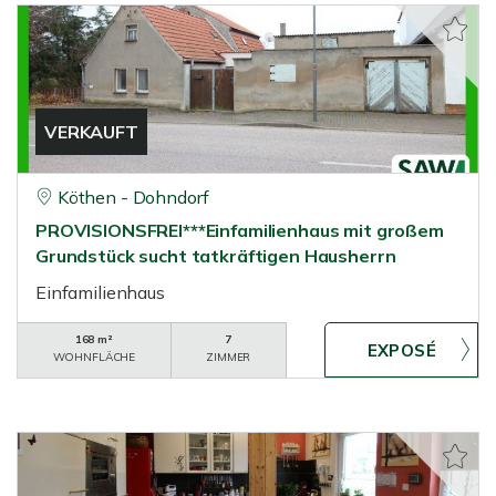
VERKAUFT
Köthen - Dohndorf
PROVISIONSFREI***Einfamilienhaus mit großem
Grundstück sucht tatkräftigen Hausherrn
Einfamilienhaus
168 m²
7
WOHNFLÄCHE
ZIMMER