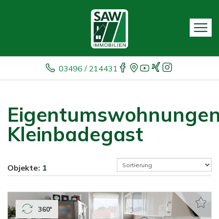
03496 / 214431
Eigentumswohnunge
Kleinbadegast
Objekte:
1
360°