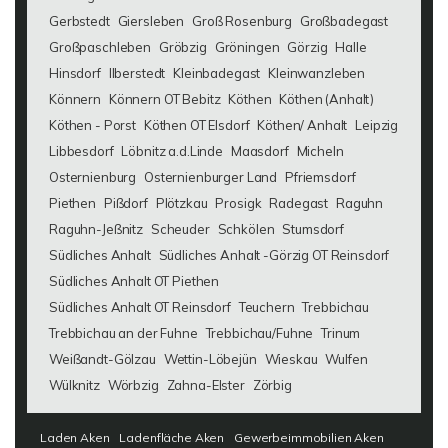
Gerbstedt
Giersleben
Groß Rosenburg
Großbadegast
Großpaschleben
Gröbzig
Gröningen
Görzig
Halle
Hinsdorf
Ilberstedt
Kleinbadegast
Kleinwanzleben
Könnern
Könnern OT Bebitz
Köthen
Köthen (Anhalt)
Köthen - Porst
Köthen OT Elsdorf
Köthen/ Anhalt
Leipzig
Libbesdorf
Löbnitz a.d.Linde
Maasdorf
Micheln
Osternienburg
Osternienburger Land
Pfriemsdorf
Piethen
Pißdorf
Plötzkau
Prosigk
Radegast
Raguhn
Raguhn-Jeßnitz
Scheuder
Schkölen
Stumsdorf
Südliches Anhalt
Südliches Anhalt -Görzig OT Reinsdorf
Südliches Anhalt OT Piethen
Südliches Anhalt OT Reinsdorf
Teuchern
Trebbichau
Trebbichau an der Fuhne
Trebbichau/Fuhne
Trinum
Weißandt-Gölzau
Wettin-Löbejün
Wieskau
Wulfen
Wülknitz
Wörbzig
Zahna-Elster
Zörbig
Laden Aken
Ladenfläche Aken
Gewerbeimmobilien Aken