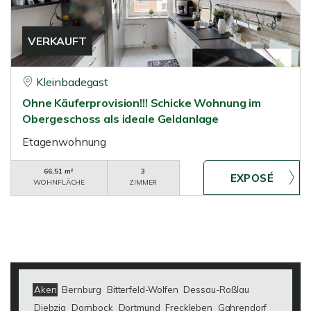
VERKAUFT
Kleinbadegast
Ohne Käuferprovision!!! Schicke Wohnung im
Obergeschoss als ideale Geldanlage
Etagenwohnung
66,51 m²
3
WOHNFLÄCHE
ZIMMER
Aken
Bernburg
Bitterfeld-Wolfen
Dessau-Roßlau
Diebzig
Dornbock
Dortmund
Freckleben
Gahrendorf