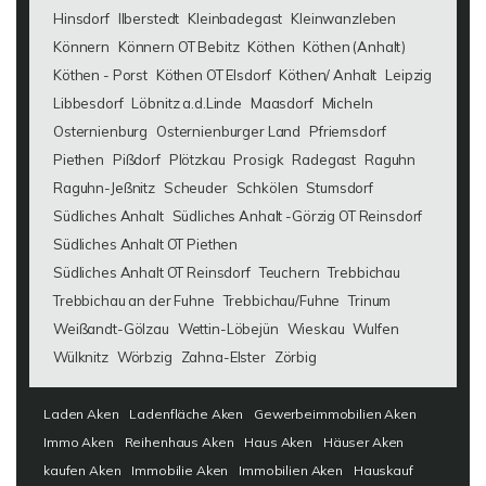
Hinsdorf
Ilberstedt
Kleinbadegast
Kleinwanzleben
Könnern
Könnern OT Bebitz
Köthen
Köthen (Anhalt)
Köthen - Porst
Köthen OT Elsdorf
Köthen/ Anhalt
Leipzig
Libbesdorf
Löbnitz a.d.Linde
Maasdorf
Micheln
Osternienburg
Osternienburger Land
Pfriemsdorf
Piethen
Pißdorf
Plötzkau
Prosigk
Radegast
Raguhn
Raguhn-Jeßnitz
Scheuder
Schkölen
Stumsdorf
Südliches Anhalt
Südliches Anhalt -Görzig OT Reinsdorf
Südliches Anhalt OT Piethen
Südliches Anhalt OT Reinsdorf
Teuchern
Trebbichau
Trebbichau an der Fuhne
Trebbichau/Fuhne
Trinum
Weißandt-Gölzau
Wettin-Löbejün
Wieskau
Wulfen
Wülknitz
Wörbzig
Zahna-Elster
Zörbig
Laden Aken
Ladenfläche Aken
Gewerbeimmobilien Aken
Immo Aken
Reihenhaus Aken
Haus Aken
Häuser Aken
kaufen Aken
Immobilie Aken
Immobilien Aken
Hauskauf