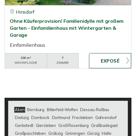
Hinsdorf
Ohne Käuferprovision! Familienidylle mit großem
Garten - Einfamilienhaus mit Wintergarten &
Garage
Einfamilienhaus
200 m²
7
WOHNFLÄCHE
ZIMMER
Aken
Bernburg
Bitterfeld-Wolfen
Dessau-Roßlau
Diebzig
Dornbock
Dortmund
Freckleben
Gahrendorf
Gerbstedt
Giersleben
Groß Rosenburg
Großbadegast
Großpaschleben
Gröbzig
Gröningen
Görzig
Halle