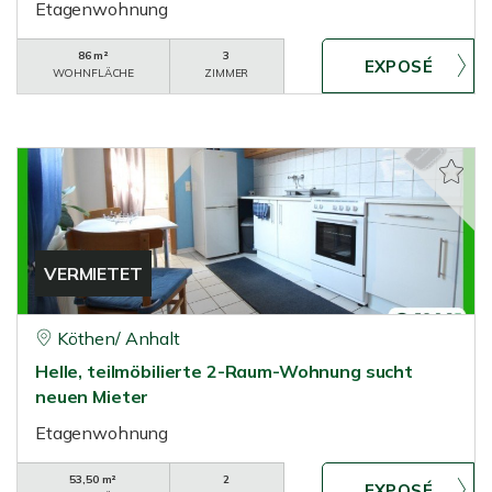
Etagenwohnung
86 m²
3
WOHNFLÄCHE
ZIMMER
VERMIETET
Köthen/ Anhalt
Helle, teilmöbilierte 2-Raum-Wohnung sucht
neuen Mieter
Etagenwohnung
53,50 m²
2