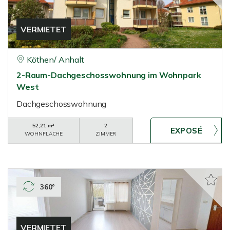
VERMIETET
Köthen/ Anhalt
2-Raum-Dachgeschosswohnung im Wohnpark
West
Dachgeschosswohnung
52,21 m²
2
WOHNFLÄCHE
ZIMMER
360°
VERMIETET