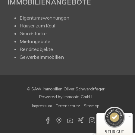
IMMOBILIENANGEBOTE
Eigentumswohnungen
Häuser zum Kauf
Grundstücke
Mietangebote
Renditeobjekte
Gewerbeimmobilien
Kundenbewertungen und Erfahrungen zu
SAW Immobilien
© SAW Immobilien Oliver Schwerdtfeger
SEHR GUT
%
100
Powered by Immonia GmbH
Empfehlungen auf
Impressum
Datenschutz
Sitemap
ProvenExpert.com
5,00
/
4,67
29
179
Bewertungen auf
4
Bewertungen von
SEHR GUT
ProvenExpert.com
anderen Quellen