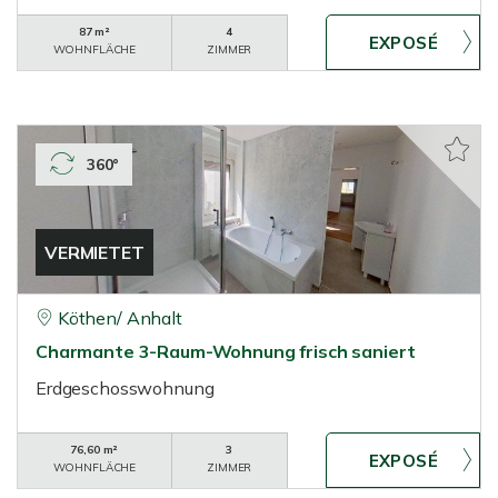
87 m²
4
WOHNFLÄCHE
ZIMMER
360°
VERMIETET
Köthen/ Anhalt
Charmante 3-Raum-Wohnung frisch saniert
Erdgeschosswohnung
76,60 m²
3
WOHNFLÄCHE
ZIMMER