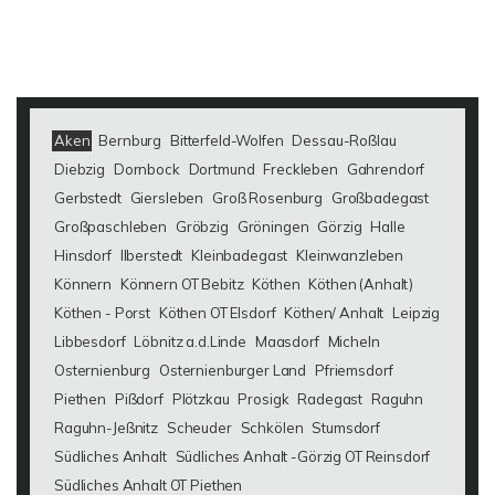
Aken
Bernburg
Bitterfeld-Wolfen
Dessau-Roßlau
Diebzig
Dornbock
Dortmund
Freckleben
Gahrendorf
Gerbstedt
Giersleben
Groß Rosenburg
Großbadegast
Großpaschleben
Gröbzig
Gröningen
Görzig
Halle
Hinsdorf
Ilberstedt
Kleinbadegast
Kleinwanzleben
Könnern
Könnern OT Bebitz
Köthen
Köthen (Anhalt)
Köthen - Porst
Köthen OT Elsdorf
Köthen/ Anhalt
Leipzig
Libbesdorf
Löbnitz a.d.Linde
Maasdorf
Micheln
Osternienburg
Osternienburger Land
Pfriemsdorf
Piethen
Pißdorf
Plötzkau
Prosigk
Radegast
Raguhn
Raguhn-Jeßnitz
Scheuder
Schkölen
Stumsdorf
Südliches Anhalt
Südliches Anhalt -Görzig OT Reinsdorf
Südliches Anhalt OT Piethen