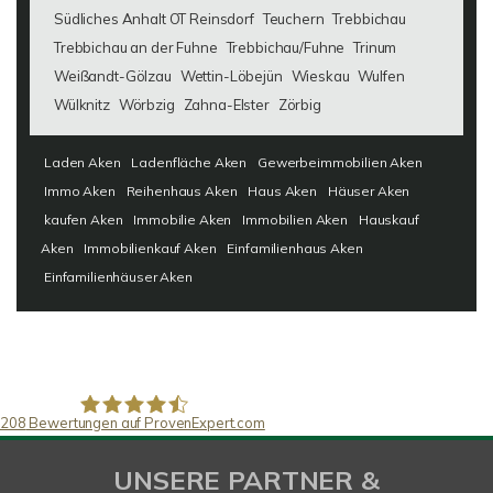
Südliches Anhalt OT Reinsdorf
Teuchern
Trebbichau
Trebbichau an der Fuhne
Trebbichau/Fuhne
Trinum
Weißandt-Gölzau
Wettin-Löbejün
Wieskau
Wulfen
Wülknitz
Wörbzig
Zahna-Elster
Zörbig
Laden Aken
Ladenfläche Aken
Gewerbeimmobilien Aken
Immo Aken
Reihenhaus Aken
Haus Aken
Häuser Aken
kaufen Aken
Immobilie Aken
Immobilien Aken
Hauskauf
Aken
Immobilienkauf Aken
Einfamilienhaus Aken
Einfamilienhäuser Aken
208
Bewertungen auf ProvenExpert.com
SAW Immobilien
UNSERE PARTNER &