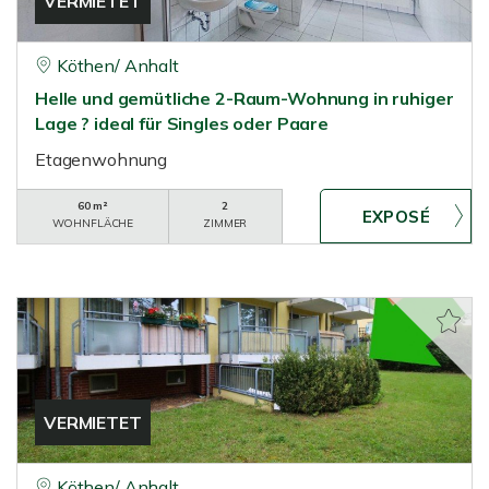
VERMIETET
Köthen/ Anhalt
Helle und gemütliche 2-Raum-Wohnung in ruhiger
Lage ? ideal für Singles oder Paare
Etagenwohnung
60 m²
2
WOHNFLÄCHE
ZIMMER
VERMIETET
Köthen/ Anhalt