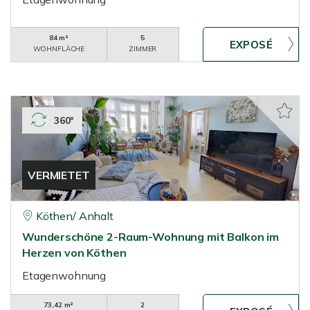
84 m²
5
WOHNFLÄCHE
ZIMMER
360°
VERMIETET
Köthen/ Anhalt
Wunderschöne 2-Raum-Wohnung mit Balkon im
Herzen von Köthen
Etagenwohnung
73,42 m²
2