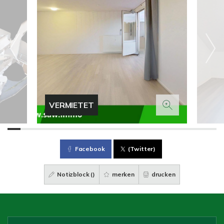
VERMIETET
Facebook
(Twitter)
Notizblock (
)
merken
drucken