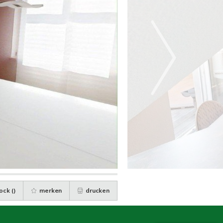
ock (
)
merken
drucken