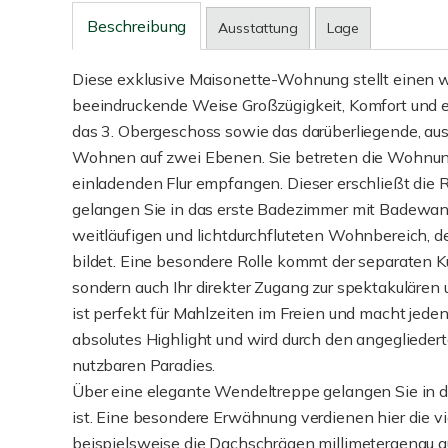
Beschreibung
Ausstattung
Lage
Diese exklusive Maisonette-Wohnung stellt einen 
beeindruckende Weise Großzügigkeit, Komfort und e
das 3. Obergeschoss sowie das darüberliegende, au
Wohnen auf zwei Ebenen. Sie betreten die Wohnun
einladenden Flur empfangen. Dieser erschließt die 
gelangen Sie in das erste Badezimmer mit Badewan
weitläufigen und lichtdurchfluteten Wohnbereich, d
bildet. Eine besondere Rolle kommt der separaten Küch
sondern auch Ihr direkter Zugang zur spektakulären
ist perfekt für Mahlzeiten im Freien und macht jeden
absolutes Highlight und wird durch den angeglieder
nutzbaren Paradies.
Über eine elegante Wendeltreppe gelangen Sie in da
ist. Eine besondere Erwähnung verdienen hier die v
beispielsweise die Dachschrägen millimetergenau 