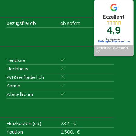
Exzellent
bezugsfrei ab
ab sofort
4,9
Basierend auf
99 Google-Bewertungen
Echtheit von Bewertungen
Terrasse
Hochhaus
WBS erforderlich
Kamin
Abstellraum
Heizkosten (ca.)
232,- €
Kaution
1.500,- €