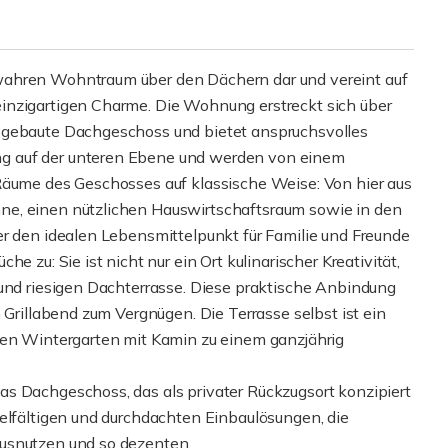
wahren Wohntraum über den Dächern dar und vereint auf
inzigartigen Charme. Die Wohnung erstreckt sich über
sgebaute Dachgeschoss und bietet anspruchsvolles
g auf der unteren Ebene und werden von einem
Räume des Geschosses auf klassische Weise: Von hier aus
ne, einen nützlichen Hauswirtschaftsraum sowie in den
er den idealen Lebensmittelpunkt für Familie und Freunde
e zu: Sie ist nicht nur ein Ort kulinarischer Kreativität,
 und riesigen Dachterrasse. Diese praktische Anbindung
 Grillabend zum Vergnügen. Die Terrasse selbst ist ein
ten Wintergarten mit Kamin zu einem ganzjährig
s Dachgeschoss, das als privater Rückzugsort konzipiert
ielfältigen und durchdachten Einbaulösungen, die
ausnutzen und so dezenten