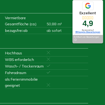
Exzellent
Vermietbare
4,9
Gesamtfläche (ca.)
50,88 m²
bezugsfrei ab
ab sofort
Basierend auf
99 Google-Bewertungen
Echtheit von Bewertungen
Hochhaus
WBS erforderlich
Wasch- / Trockenraum
Fahrradraum
als Ferienimmobilie
geeignet