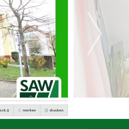
ock (
)
merken
drucken