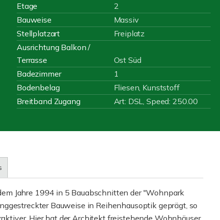
Etage
2
Bauweise
Massiv
Stellplatzart
Freiplatz
Ausrichtung Balkon /
Terrasse
Ost Süd
Badezimmer
1
Bodenbelag
Fliesen, Kunststoff
Breitband Zugang
Art: DSL, Speed: 250.00
s
dem Jahre 1994 in 5 Bauabschnitten der "Wohnpark
nggestreckter Bauweise in Reihenhausoptik geprägt, so
traktiver. Hier hat der Architekt freistehende Wohnhäuser