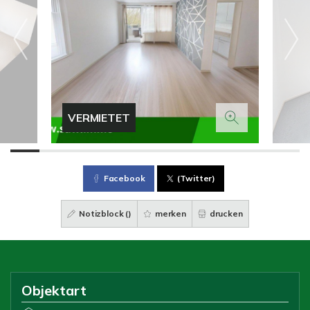
VERMIETET
Facebook
(Twitter)
Notizblock (
)
merken
drucken
Objektart