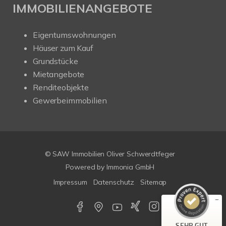
IMMOBILIENANGEBOTE
Eigentumswohnungen
Häuser zum Kauf
Grundstücke
Mietangebote
Renditeobjekte
Gewerbeimmobilien
Kundenbewertungen und Erfahrungen zu
SAW Immobilien
© SAW Immobilien Oliver Schwerdtfeger
SEHR GUT
%
100
Powered by Immonia GmbH
Empfehlungen auf
Impressum
Datenschutz
Sitemap
ProvenExpert.com
5,00
/
4,67
29
179
Bewertungen auf
4
Bewertungen von
SEHR GUT