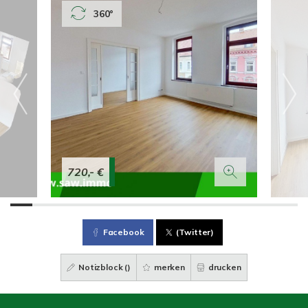
360°
720,- €
Facebook
(Twitter)
Notizblock (
)
merken
drucken