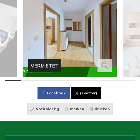
VERMIETET
Facebook
(Twitter)
Notizblock (
)
merken
drucken