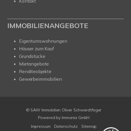
Kontakt
IMMOBILIENANGEBOTE
Eigentumswohnungen
Häuser zum Kauf
Grundstücke
Mietangebote
Renditeobjekte
Gewerbeimmobilien
Kundenbewertungen und Erfahrungen zu
SAW Immobilien
© SAW Immobilien Oliver Schwerdtfeger
SEHR GUT
%
100
Powered by Immonia GmbH
Empfehlungen auf
Impressum
Datenschutz
Sitemap
ProvenExpert.com
5,00
/
4,67