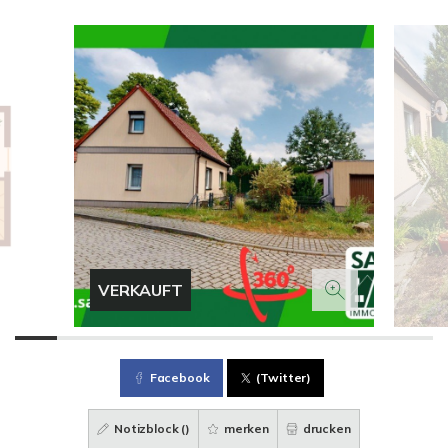
VERKAUFT
Facebook
(Twitter)
Notizblock (
)
merken
drucken