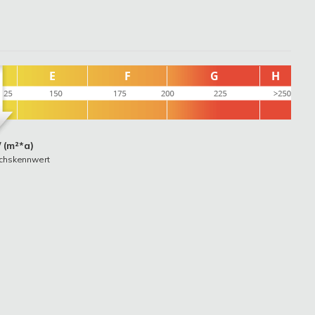
 (m²*a)
uchskennwert