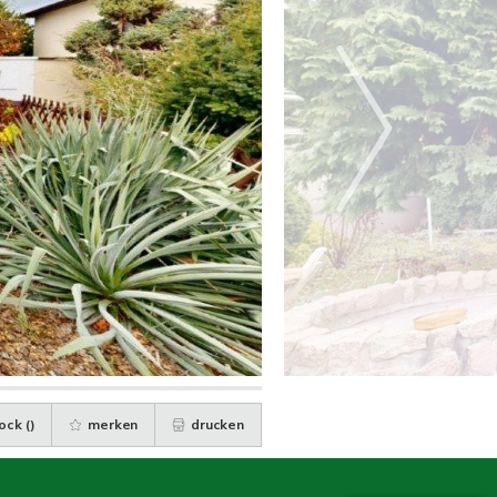
ock (
)
merken
drucken