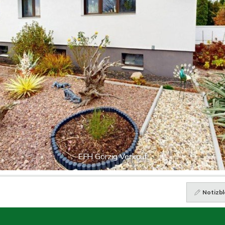
EFH Görzig Verkauf
Notizbl