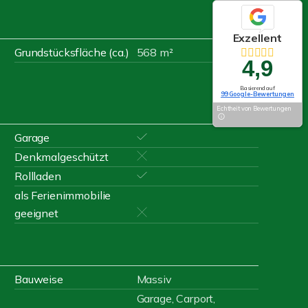
Exzellent
Grundstücksfläche (ca.)
568 m²
4,9
Basierend auf
99 Google-Bewertungen
Echtheit von Bewertungen
Garage
Denkmalgeschützt
Rollladen
als Ferienimmobilie
geeignet
Bauweise
Massiv
Garage, Carport,