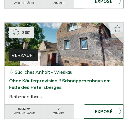
WOHNFLÄCHE
ZIMMER
360°
VERKAUFT
Südliches Anhalt - Wieskau
Ohne Käuferprovision!!! Schnäppchenhaus am
Fuße des Petersberges
Reihenendhaus
80,22 m²
3
WOHNFLÄCHE
ZIMMER