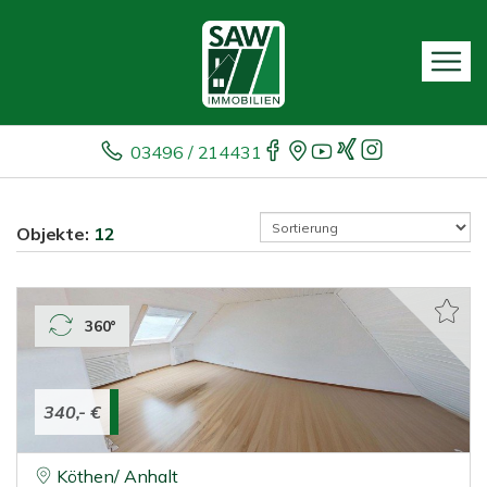
03496 / 214431
Objekte:
12
360°
340,- €
Köthen/ Anhalt