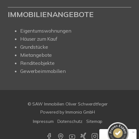
IMMOBILIENANGEBOTE
Eigentumswohnungen
Häuser zum Kauf
Grundstücke
Mietangebote
Renditeobjekte
Gewerbeimmobilien
Kundenbewertungen und Erfahrungen zu
SAW Immobilien
© SAW Immobilien Oliver Schwerdtfeger
SEHR GUT
%
100
Powered by Immonia GmbH
Empfehlungen auf
Impressum
Datenschutz
Sitemap
ProvenExpert.com
5,00
/
4,67
29
179