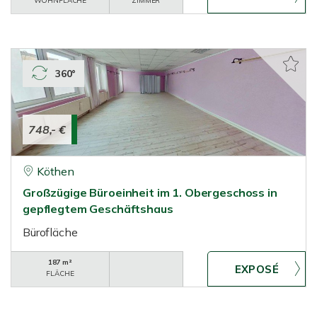
WOHNFLÄCHE
ZIMMER
360°
748,- €
Köthen
Großzügige Büroeinheit im 1. Obergeschoss in
gepflegtem Geschäftshaus
Bürofläche
187 m²
FLÄCHE