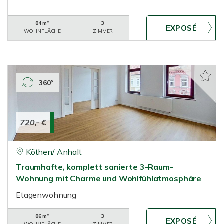
84 m²
3
WOHNFLÄCHE
ZIMMER
360°
720,- €
Köthen/ Anhalt
Traumhafte, komplett sanierte 3-Raum-
Wohnung mit Charme und Wohlfühlatmosphäre
Etagenwohnung
86 m²
3