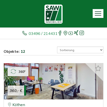
03496 / 214431
Objekte:
12
360°
360,- €
Köthen