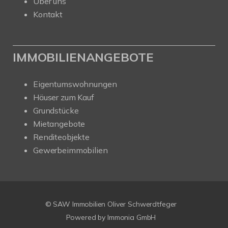
Über uns
Kontakt
IMMOBILIENANGEBOTE
Eigentumswohnungen
Häuser zum Kauf
Grundstücke
Mietangebote
Renditeobjekte
Gewerbeimmobilien
Kundenbewertungen und Erfahrungen zu
SAW Immobilien
© SAW Immobilien Oliver Schwerdtfeger
SEHR GUT
%
100
Powered by Immonia GmbH
Empfehlungen auf