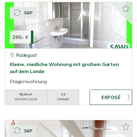
360°
290,- €
Radegast
Kleine, niedliche Wohnung mit großem Garten
auf dem Lande
Etagenwohnung
58,24 m²
2,5
WOHNFLÄCHE
ZIMMER
360°