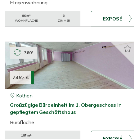
Etagenwohnung
86 m²
3
WOHNFLÄCHE
ZIMMER
360°
748,- €
Köthen
Großzügige Büroeinheit im 1. Obergeschoss in
gepflegtem Geschäftshaus
Bürofläche
187 m²