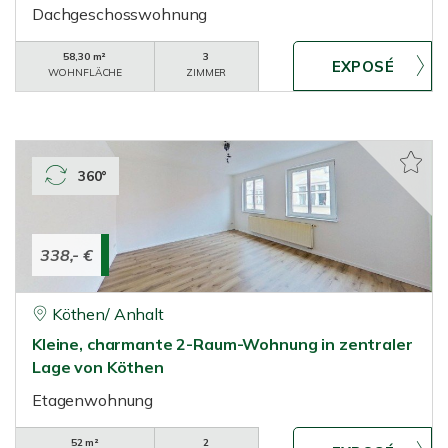
Dachgeschosswohnung
58,30 m²
3
WOHNFLÄCHE
ZIMMER
360°
338,- €
Köthen/ Anhalt
Kleine, charmante 2-Raum-Wohnung in zentraler
Lage von Köthen
Etagenwohnung
52 m²
2