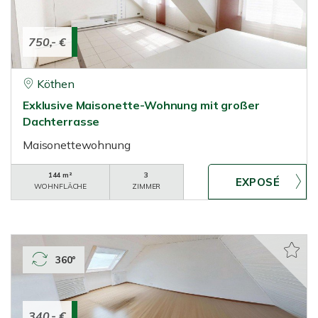
750,- €
Köthen
Exklusive Maisonette-Wohnung mit großer
Dachterrasse
Maisonettewohnung
144 m²
3
WOHNFLÄCHE
ZIMMER
360°
340,- €