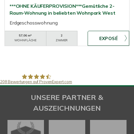
***OHNE KÄUFERPROVISION***Gemütliche 2-
Raum-Wohnung in beliebten Wohnpark West
Erdgeschosswohnung
57,06 m²
2
WOHNFLÄCHE
ZIMMER
208
Bewertungen auf ProvenExpert.com
SAW Immobilien
UNSERE PARTNER &
AUSZEICHNUNGEN