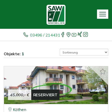
03496 / 214431
Objekte:
1
45.000,- €
RESERVIERT
Köthen