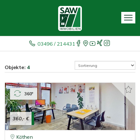
03496 / 214431
Objekte:
4
360°
360,- €
Köthen