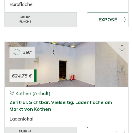
Bürofläche
187 m²
FLÄCHE
360°
624,75 €
Köthen (Anhalt)
Zentral. Sichtbar. Vielseitig. Ladenfläche am
Markt von Köthen
Ladenlokal
57,88 m²