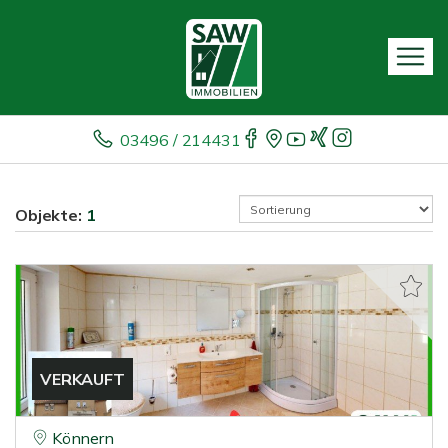
03496 / 214431
Objekte:
1
VERKAUFT
Könnern