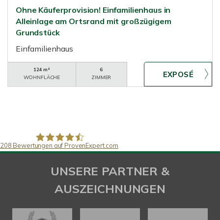
Ohne Käuferprovision! Einfamilienhaus in
Alleinlage am Ortsrand mit großzügigem
Grundstück
Einfamilienhaus
124 m²
6
WOHNFLÄCHE
ZIMMER
208
Bewertungen auf ProvenExpert.com
SAW Immobilien
UNSERE PARTNER &
AUSZEICHNUNGEN