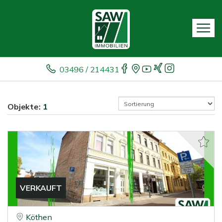
03496 / 214431
Objekte:
1
VERKAUFT
Köthen