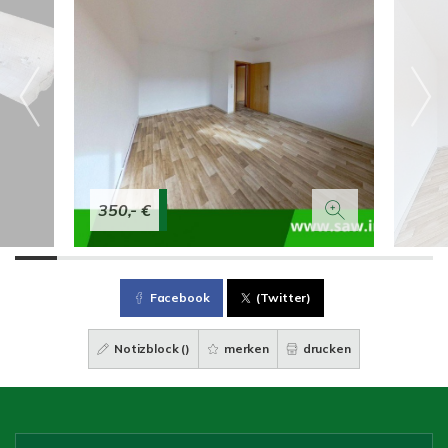
350,- €
Facebook
(Twitter)
Notizblock (
)
merken
drucken