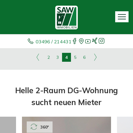
03496 / 214431
2
3
4
5
6
Helle 2-Raum DG-Wohnung
sucht neuen Mieter
360°