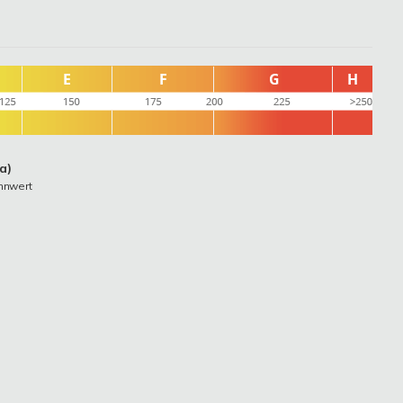
a)
nnwert