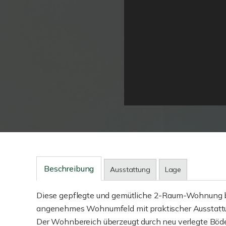
Beschreibung
Ausstattung
Lage
Diese gepflegte und gemütliche 2-Raum-Wohnung bef
angenehmes Wohnumfeld mit praktischer Ausstatt
Der Wohnbereich überzeugt durch neu verlegte Böd