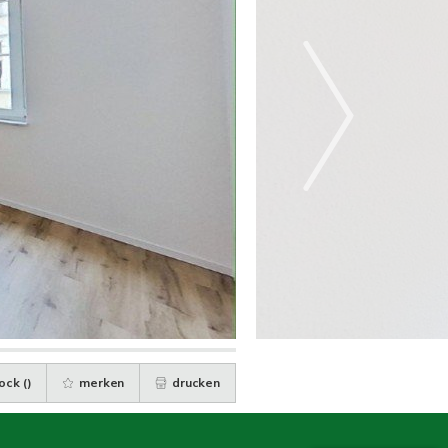
ock (
)
merken
drucken