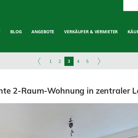
T
BLOG
ANGEBOTE
VERKÄUFER & VERMIETER
KÄUF
1
2
3
4
5
ante 2-Raum-Wohnung in zentraler L