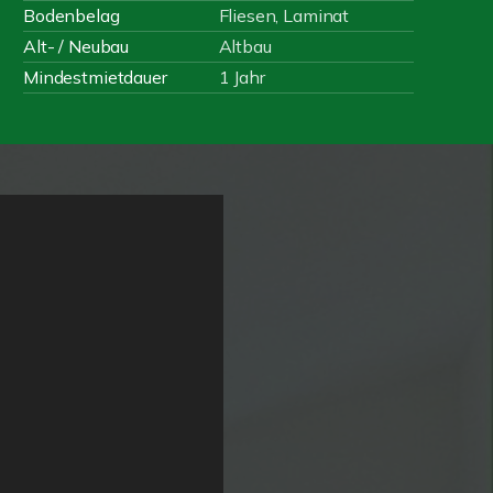
Bodenbelag
Fliesen, Laminat
Alt- / Neubau
Altbau
Mindestmietdauer
1 Jahr