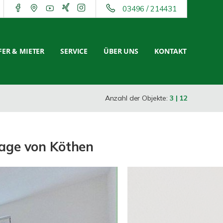
03496 / 214431
ER & MIETER
SERVICE
ÜBER UNS
KONTAKT
Anzahl der Objekte:
3 | 12
age von Köthen