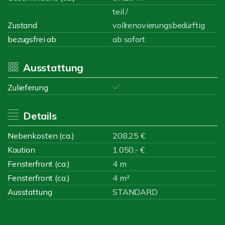
teil /
Zustand
vollrenovierungsbedürftig
bezugsfrei ab
ab sofort
Ausstattung
Zulieferung
Details
Nebenkosten (ca.)
208,25 €
Kaution
1.050,- €
Fensterfront (ca.)
4 m
Fensterfront (ca.)
4 m²
Ausstattung
STANDARD