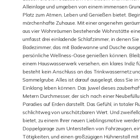
Alleinlage und umgeben von einem immensen Grunds
Platz zum Atmen, Leben und Genießen bietet. Begin
märchenhafte Zuhause. Mit einer angenehm geräum
aus vier Wohnräumen bestehende Wohnstätte eine 
umfasst drei einladende Schlafzimmer, in denen S
Badezimmer, das mit Badewanne und Dusche ausgest
persönliche Wellness-Oase genießen können. Bleib
einem Hauswasserwerk versehen, ein klares Indiz fü
besteht kein Anschluss an das Trinkwassernetz und
Sammelgrube. Alles ist darauf ausgelegt, dass Sie 
Einklang leben können. Das Juwel dieses zauberha
Metern Durchmesser, der sich nach einer Neubefüllun
Paradies auf Erden darstellt. Das Gefühl, in totaler 
schlichtweg von unschätzbaren Wert. Und zweifellos 
bietet, zu einem Ihrer neuen Lieblingsmotive werd
Doppelgarage zum Unterstellen von Fahrzeugen, ei
Tätigkeiten, und einen großzügigen Hühnerstall mit