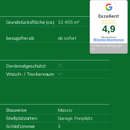
Exzellent
Grundstücksfläche (ca.)
13.455 m²
4,9
bezugsfrei ab
ab sofort
Basierend auf
99 Google-Bewertungen
Echtheit von Bewertungen
Denkmalgeschützt
Wasch- / Trockenraum
Bauweise
Massiv
Stellplatzarten
Garage, Freiplatz
Schlafzimmer
3