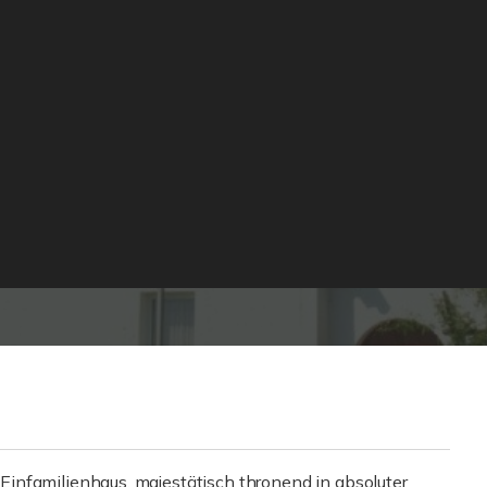
infamilienhaus, majestätisch thronend in absoluter