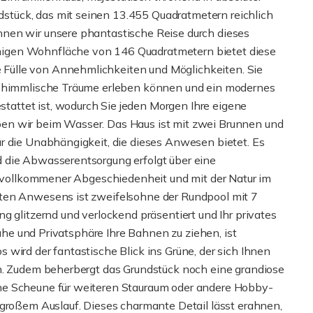
tück, das mit seinen 13.455 Quadratmetern reichlich
nen wir unsere phantastische Reise durch dieses
igen Wohnfläche von 146 Quadratmetern bietet diese
Fülle von Annehmlichkeiten und Möglichkeiten. Sie
ie himmlische Träume erleben können und ein modernes
attet ist, wodurch Sie jeden Morgen Ihre eigene
en wir beim Wasser. Das Haus ist mit zwei Brunnen und
r die Unabhängigkeit, die dieses Anwesen bietet. Es
 die Abwasserentsorgung erfolgt über eine
in vollkommener Abgeschiedenheit und mit der Natur im
ften Anwesens ist zweifelsohne der Rundpool mit 7
g glitzernd und verlockend präsentiert und Ihr privates
Ruhe und Privatsphäre Ihre Bahnen zu ziehen, ist
wird der fantastische Blick ins Grüne, der sich Ihnen
en. Zudem beherbergt das Grundstück noch eine grandiose
ne Scheune für weiteren Stauraum oder andere Hobby-
 großem Auslauf. Dieses charmante Detail lässt erahnen,