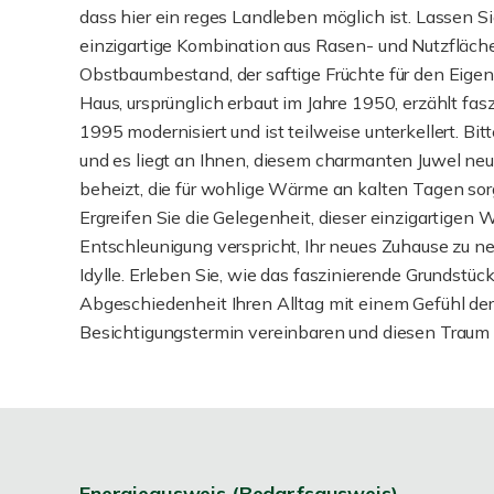
dass hier ein reges Landleben möglich ist. Lassen Sie
einzigartige Kombination aus Rasen- und Nutzfläch
Obstbaumbestand, der saftige Früchte für den Eigenv
Haus, ursprünglich erbaut im Jahre 1950, erzählt fa
1995 modernisiert und ist teilweise unterkellert. Bi
und es liegt an Ihnen, diesem charmanten Juwel neu
beheizt, die für wohlige Wärme an kalten Tagen sorg
Ergreifen Sie die Gelegenheit, dieser einzigartige
Entschleunigung verspricht, Ihr neues Zuhause zu ne
Idylle. Erleben Sie, wie das faszinierende Grundstück
Abgeschiedenheit Ihren Alltag mit einem Gefühl der
Besichtigungstermin vereinbaren und diesen Traum 
Energieausweis (Bedarfsausweis)