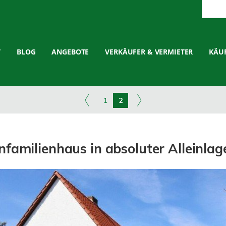
T
BLOG
ANGEBOTE
VERKÄUFER & VERMIETER
KÄUF
1
2
infamilienhaus in absoluter Alleinla