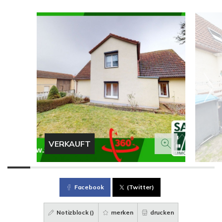
VERKAUFT
Facebook
(Twitter)
Notizblock (
)
merken
drucken