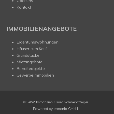
Über uns
Kontakt
IMMOBILIENANGEBOTE
Eigentumswohnungen
Häuser zum Kauf
Grundstücke
Mietangebote
Renditeobjekte
Gewerbeimmobilien
Kundenbewertungen und Erfahrungen zu
SAW Immobilien
© SAW Immobilien Oliver Schwerdtfeger
SEHR GUT
%
100
Powered by Immonia GmbH
Empfehlungen auf